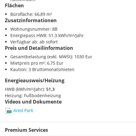
Laminat und Fliesenboden
Flächen
Damen u. Herrentoilette
Fußbodenheizung
Bürofläche: 66,89 m²
Zusatzinformationen
Parkplätze
Aufzug
Wohnungsnummer: 8B
Energiepass HWB: 51.3 kWh/m²/Jahr
Verfügbar ab: ab sofort
Mietkosten:
Preis und Detailinformation
Gesamtbelastung (exkl. MWSt): 1030 Eur
in den Betriebskosten sind die Heizkosten und die
Mietpreis pro m²: 6,75 Eur
Stromkosten enthalten
Kaution: 3 Bruttomonatsmieten
Kaution: 3 Bruttomonatsmieten
Energieausweis/Heizung
HWB (kWh/m²/Jahr):
51,3
Heizung:
Fußbodenheizung
Erreichbarkeit:
Videos und Dokumente
Auto:
Ared Park
Fahrzeit Wien ca. 20 Minuten
Fahrzeit Wr. Neustadt. ca.15 Minuten
Premium Services