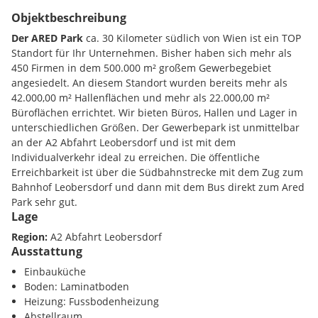
Objektbeschreibung
Der ARED Park
ca. 30 Kilometer südlich von Wien ist ein TOP
Standort für Ihr Unternehmen. Bisher haben sich mehr als
450 Firmen in dem 500.000 m² großem Gewerbegebiet
angesiedelt. An diesem Standort wurden bereits mehr als
42.000,00 m² Hallenflächen und mehr als 22.000,00 m²
Büroflächen errichtet. Wir bieten Büros, Hallen und Lager in
unterschiedlichen Größen. Der Gewerbepark ist unmittelbar
an der A2 Abfahrt Leobersdorf und ist mit dem
Individualverkehr ideal zu erreichen. Die öffentliche
Erreichbarkeit ist über die Südbahnstrecke mit dem Zug zum
Bahnhof Leobersdorf und dann mit dem Bus direkt zum Ared
Park sehr gut.
Lage
2-Zimmer-Büro mit ca. 87,02 m² - Allgemeinflächen (Küche
Region:
A2 Abfahrt Leobersdorf
mit Geräten und WC Anlagen) sind mit dem Büro 8A geteilt
Ausstattung
(Bürofläche alleine: 66,89 m²)
Einbauküche
Boden: Laminatboden
Ausstattung:
Heizung: Fussbodenheizung
Abstellraum