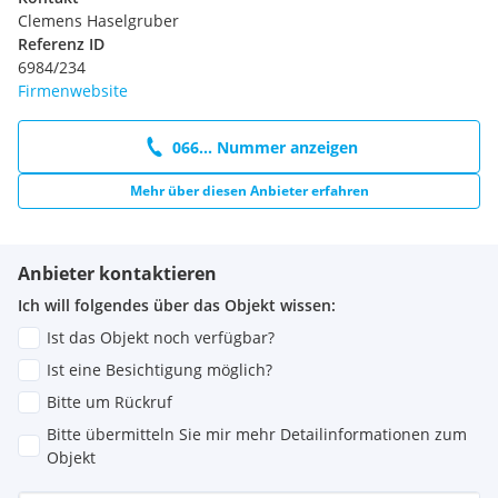
Hofer
Clemens Haselgruber
Pagro
Referenz ID
dm
6984/234
Pearle
Firmenwebsite
C&A
Das Futterhaus
LIBRO
066... Nummer anzeigen
Mehr über diesen Anbieter erfahren
Weitere Angebote:
Erlebnisfreibad Leobersdorf
Anbieter kontaktieren
Parkheuriger Leobersdorf
Ich will folgendes über das Objekt wissen:
Christkindlmarkt Leobersdorf
Wellnessoase Leobersdorf
Ist das Objekt noch verfügbar?
Ist eine Besichtigung möglich?
Bitte um Rückruf
Bitte übermitteln Sie mir mehr Detailinformationen zum
Objekt