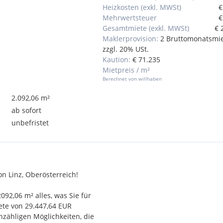
Heizkosten (exkl. MWSt)
€
Mehrwertsteuer
€
Gesamtmiete (exkl. MWSt)
€ 
Maklerprovision:
2 Bruttomonatsmi
zzgl. 20% USt.
Kaution:
€ 71.235
Mietpreis / m²
Berechnet von willhaben
2.092,06 m²
ab sofort
unbefristet
n Linz, Oberösterreich!
92,06 m² alles, was Sie für
ete von 29.447,64 EUR
nzähligen Möglichkeiten, die