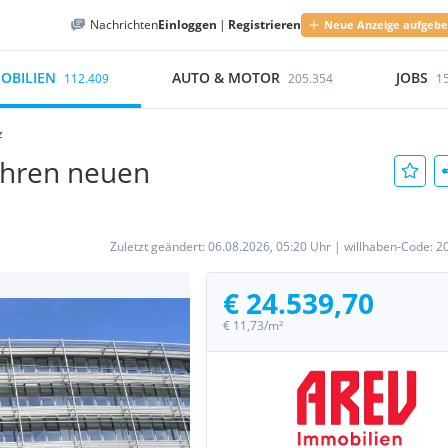
Nachrichten
Einloggen
|
Registrieren
Neue Anzeige aufgeb
OBILIEN
AUTO & MOTOR
JOBS
112.409
205.354
1
z
 Ihren neuen
Zuletzt geändert:
06.08.2026, 05:20 Uhr
|
willhaben-Code:
2
€ 24.539,70
€ 11,73/m²