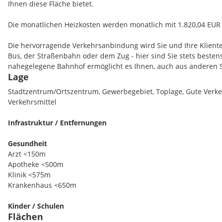
Ihnen diese Fläche bietet.
Die monatlichen Heizkosten werden monatlich mit 1.820,04 EUR z
Die hervorragende Verkehrsanbindung wird Sie und Ihre Klient
Bus, der Straßenbahn oder dem Zug - hier sind Sie stets beste
nahegelegene Bahnhof ermöglicht es Ihnen, auch aus anderen 
Lage
Diese zentrale Lage macht Ihre Immobilie zu einem idealen Stand
Erreichbarkeit legen.
Stadtzentrum/Ortszentrum, Gewerbegebiet, Toplage, Gute Verkeh
Verkehrsmittel
Das Umfeld der Immobilie ist sowohl für Ihre Mitarbeiter als au
attraktiv. In unmittelbarer Nähe finden Sie eine Vielzahl von Ein
Infrastruktur / Entfernungen
erleichtern. Ärzte, Apotheken, ein Krankenhaus und eine Klinik 
entfernt, was besonders für Praxen von großem Vorteil ist. Zude
Gesundheit
Umgebung Kindergärten, Schulen, eine Universität sowie eine hö
Arzt <150m
lebendige Atmosphäre schaffen und für einen regen Austausch
Apotheke <500m
Klinik <575m
Für die Mittagspause oder Besorgungen stehen Ihnen zahlreich
Krankenhaus <650m
und ein Einkaufszentrum zur Verfügung. Hier können Sie sich s
versorgen und Ihren Arbeitstag angenehm gestalten.
Kinder / Schulen
Flächen
Kindergarten <375m