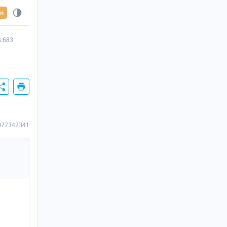
en
5.683
077342341