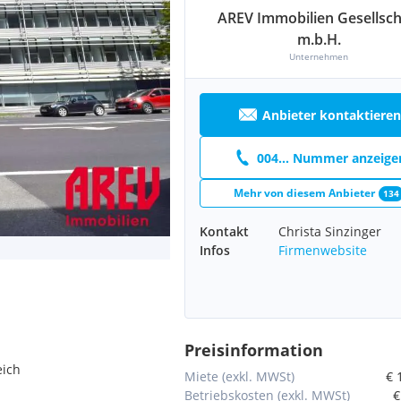
AREV Immobilien Gesellsch
m.b.H.
Unternehmen
Anbieter kontaktieren
004... Nummer anzeige
Mehr von diesem Anbieter
134
Kontakt
Christa Sinzinger
Infos
Firmenwebsite
Preisinformation
eich
Miete (exkl. MWSt)
€ 
Betriebskosten (exkl. MWSt)
€