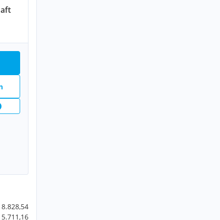
aft
n
18.828,54
 5.711,16