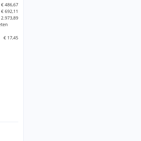
€ 486,67
€ 692,11
 2.973,89
eten
€ 17,45