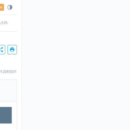
en
5.576
012083031