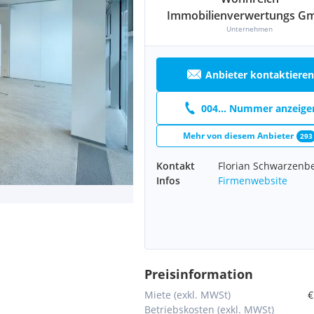
Immobilienverwertungs G
Unternehmen
Anbieter kontaktieren
004... Nummer anzeige
Mehr von diesem Anbieter
293
Kontakt
Florian Schwarzenb
Infos
Firmenwebsite
Preisinformation
Miete (exkl. MWSt)
€
Betriebskosten (exkl. MWSt)