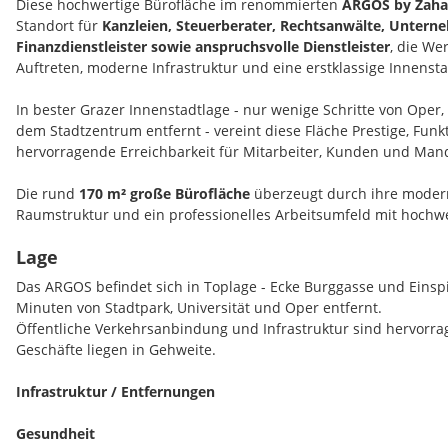
Diese hochwertige Bürofläche im renommierten
ARGOS by Zaha
Standort für
Kanzleien, Steuerberater, Rechtsanwälte, Unter
Finanzdienstleister sowie anspruchsvolle Dienstleister
, die We
Auftreten, moderne Infrastruktur und eine erstklassige Innensta
In bester Grazer Innenstadtlage - nur wenige Schritte von Oper,
dem Stadtzentrum entfernt - vereint diese Fläche Prestige, Funk
hervorragende Erreichbarkeit für Mitarbeiter, Kunden und Man
Die rund
170 m² große Bürofläche
überzeugt durch ihre modern
Raumstruktur und ein professionelles Arbeitsumfeld mit hochw
Lage
Highlights der Fläche
Das ARGOS befindet sich in Toplage - Ecke Burggasse und Einsp
ca. 170,45 m² Nutzfläche
Minuten von Stadtpark, Universität und Oper entfernt.
repräsentativer Standort im ARGOS by Zaha Hadid
Öffentliche Verkehrsanbindung und Infrastruktur sind hervorra
moderne Architektur und hochwertiges Ambiente
Geschäfte liegen in Gehweite.
ideal für Kanzlei, Beratung oder gehobene Dienstleistungs
großzügige Büro- und Besprechungsflächen
Infrastruktur / Entfernungen
Serverraum / Archiv vorhanden
mechanische Be- und Entlüftung
Gesundheit
Doppelboden