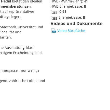
 Hadid
bietet den idealen
HWB (kWh/m²/Jahr):
41
nehmensberatungen,
HWB Energieklasse:
B
rt auf repräsentatives
f
:
0,91
GEE
dtlage legen.
f
Energieklasse:
B
GEE
Videos und Dokumente
 Stadtpark, Universität und
Video Bürofläche
tionalität und
danten.
e Ausstattung, klare
ertigem Erscheinungsbild.
innergasse - nur wenige
gend, zahlreiche Lokale und
unternehmen