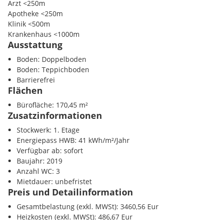
Arzt <250m
barrierefreies WC
Apotheke <250m
Personenlift
Klinik <500m
sofort verfügbar
Krankenhaus <1000m
unbefristete Anmietung möglich
Ausstattung
Parkplätze optional anmietbar
Kinder / Schulen
Boden: Doppelboden
Die moderne Infrastruktur sowie die ausgezeichnete Lage mach
Schule <250m
Boden: Teppichboden
attraktiv für Unternehmen, die neben Funktionalität auch Wert 
Kindergarten <500m
Barrierefrei
Außenauftritt und eine starke Geschäftsadresse legen.
Universität <250m
Flächen
Höhere Schule <500m
Gerade für Steuerberatungskanzleien, Rechtsanwaltskanzleien 
Bürofläche: 170,45 m²
Unternehmensberatungen bietet diese Fläche ideale Vorausset
Zusatzinformationen
Nahversorgung
Geschäftserfolg.
Supermarkt <250m
Stockwerk: 1. Etage
Bäckerei <250m
Energiepass HWB: 41 kWh/m²/Jahr
Die Bürofläche wird zu einer attraktiven Einstiegsmiete ange
Einkaufszentrum <500m
Verfügbar ab: sofort
Mietentwicklung erfolgt auf Basis einer marktüblichen Staffelm
Baujahr: 2019
Informationen stellen wir Ihnen gerne auf Anfrage zur Verfügun
Verkehr
Anzahl WC: 3
Autobahnanschluss <5000m
Mietdauer: unbefristet
Gerne übermitteln wir Ihnen weitere Informationen oder verei
Bahnhof <750m
Preis und Detailinformation
Besichtigungstermin.
Flughafen <9250m
Gesamtbelastung (exkl. MWSt): 3460,56 Eur
Besichtigen Sie die Bürofläche bereits vorab im Objektvideo
Heizkosten (exkl. MWSt): 486,67 Eur
Sonstige