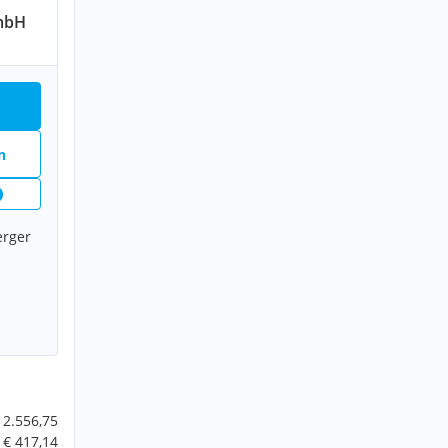
mbH
n
erger
 2.556,75
€ 417,14