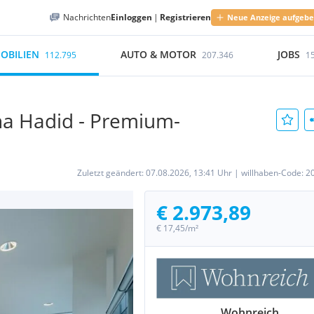
Nachrichten
Einloggen
|
Registrieren
Neue Anzeige aufgeb
OBILIEN
AUTO & MOTOR
JOBS
112.795
207.346
1
ha Hadid - Premium-
Zuletzt geändert:
07.08.2026, 13:41 Uhr
|
willhaben-Code:
2
€ 2.973,89
€ 17,45/m²
Wohnreich