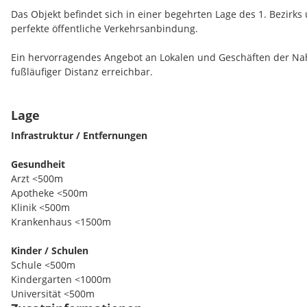
Das Objekt befindet sich in einer begehrten Lage des 1. Bezirks
perfekte öffentliche Verkehrsanbindung.
Ein hervorragendes Angebot an Lokalen und Geschäften der Na
fußläufiger Distanz erreichbar.
Lage
Das gekühlte Büro in der 3. Etage, ist ideal für Unternehmen, 
Infrastruktur / Entfernungen
repräsentative Adresse legen und ihren Mitarbeitern sowie Ku
Umfeld bieten möchten.
Gesundheit
Arzt <500m
Apotheke <500m
Klinik <500m
Die
Betriebskosten
verstehen sich als zirka Angaben.
Krankenhaus <1500m
Kinder / Schulen
Schule <500m
Mietvertrag: befristet, Laufzeit und Kündigungsverzicht nach V
Kindergarten <1000m
Universität <500m
Kaution: 3 bis 6 Bruttomonatsmieten je nach Bonität