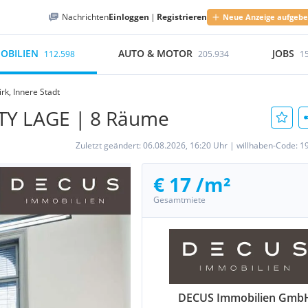
Nachrichten
Einloggen
|
Registrieren
Neue Anzeige aufgeb
OBILIEN
AUTO & MOTOR
JOBS
112.598
205.934
1
irk, Innere Stadt
ITY LAGE | 8 Räume
Zuletzt geändert:
06.08.2026, 16:20 Uhr
|
willhaben-Code:
1
€ 17 /m²
Gesamtmiete
DECUS Immobilien Gmb