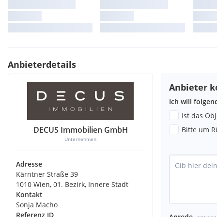
HINWEIS: Die möblierten Räume sind Abbildungen und digitale 
zeigen eine mögliche Gestaltung.
Anbieterdetails
Energieausweis
liegt vor:
Anbieter k
Ich will folge
Heizwärmebedarf: 137,50kWh/m².a
Ist das Ob
DECUS Immobilien GmbH
Bitte um R
Unternehmen
Stellplätze:
Öffentliche Garagen in der Umgebung
Adresse
Kärntner Straße 39
1010 Wien, 01. Bezirk, Innere Stadt
Kontakt
Verkehrsanbindung:
Sonja Macho
Referenz ID
Anrede