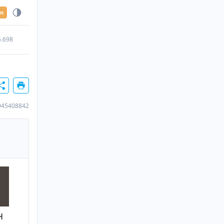
en
5.698
945408842
H