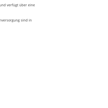
 und verfügt über eine
hversorgung sind in
die Wert auf eine
nden ein erstklassiges
ereinbarung