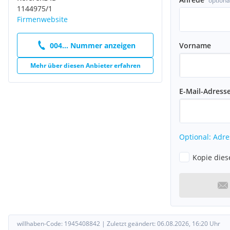
optiona
Öffentlich:
1144975/1
Firmenwebsite
U3 "Station Herrengasse", U2 "Station Schottentor", U3 "Station 
Autobus Linie 1A, 2A "Station Herrengasse"
Vorname
004... Nummer anzeigen
Straßenbahn Linie D, 1, 2, 71 "Station Rathausplatz/ Burgtheater
Mehr über diesen Anbieter erfahren
Individualverkehr:
E-Mail-Adress
ca. 1 Minute ins Stadtzentrum mit dem Auto; ca. in 3 Minuten z
Optional: Adre
Alle Preisangaben verstehen sich zzgl. der gesetzl. Ust.
Kopie dies
Alle Angaben ohne Gewähr, Irrtümer und Änderungen vorbehal
Wir weisen darauf hin, dass zwischen dem Vermittler und dem z
familiäres oder wirtschaftliches Naheverhältnis besteht.
Der Vermittler ist als Doppelmakler tätig.
willhaben-Code:
1945408842
|
Zuletzt geändert:
06.08.2026, 16:20
Uhr