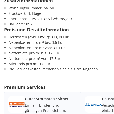
Zusatzinformationen
Höhere Schule <500m
Wohnungsnummer: 6a+6b
Provision: 3 Bruttomonatsmieten
Nahversorgung
Stockwerk: 3. Etage
Supermarkt <500m
Energiepass HWB: 137.5 kWh/m²/Jahr
Bäckerei <500m
Baujahr: 1897
Einkaufszentrum <1500m
Preis und Detailinformation
Hinweis: keine unecht-steuerbefreiten Mieter; Kurzzeitverm
werden ausgeschlossen; Steuerberater bereits im Haus (daher
Heizkosten (exkl. MWSt): 343,48 Eur
Verkehr
Nebenkosten pro m² bis: 3.6 Eur
U-Bahn <500m
Nebenkosten pro m² von: 3.6 Eur
Bahnhof <500m
Nettomiete pro m² bis: 17 Eur
Autobahnanschluss <3500m
Nutzfläche: ca. 286,23 m²
Nettomiete pro m² von: 17 Eur
Mietpreis pro m²: 17 Eur
Sonstige
Miete: EUR 17,00/m²/Monat/netto (4.865,91/Monat/netto)
Die Betriebskosten verstehen sich als zirka Angaben.
Bank <500m
Post <500m
Kühlung: EUR 0,21/m²/Monat/netto (ca. EUR 57,38/Monat/netto) vi
Polizei <500m
Splitgeräte werden über den Strom nach direktem Verbrauch a
Premium Services
Heizung: ca. EUR 1,20/m²/Monat/netto (ca. EUR 344,28/Monat/net
Guter Strompreis? Sicher!
Hausha
Lift: EUR 0,33/m²/Monat/netto (ca. EUR 92,66/Monat/netto)
Ein Jahr binden und
Versic
günstigen Preis sichern.
einfach