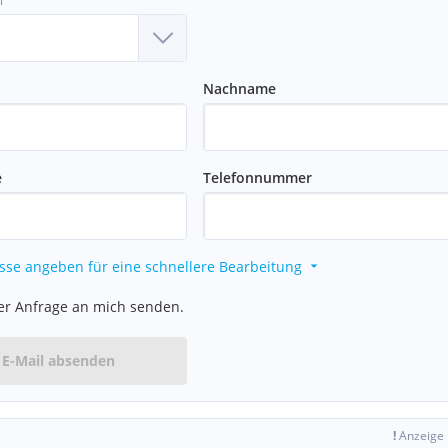
l
Volkstheater"
Nachname
"
e
Telefonnummer
ur Hofburg zu Fuß
sse angeben für eine schnellere Bearbeitung
er Anfrage an mich senden.
ten.
E-Mail absenden
u vermittelnden Dritten ein
!
Anzeige