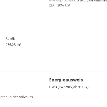
Maklerprovision:
3 Bruttomonatsmi
zzgl. 20% USt.
6a+6b
286,23 m²
Energieausweis
HWB (kWh/m²/Jahr):
137,5
er, in der stilvolles