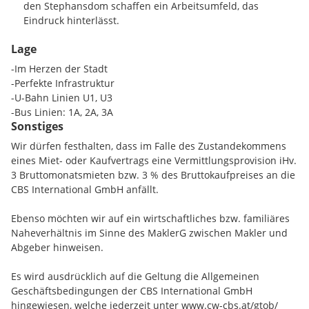
den Stephansdom schaffen ein Arbeitsumfeld, das
Eindruck hinterlässt.
Lage
Eine Bürofläche für Unternehmen, die keine Kompromisse
machen – repräsentative Flächen , die nicht nur Ihre
-Im Herzen der Stadt
Mitarbeiter , sondern auch Ihre Kunden gleichermaßen
-Perfekte Infrastruktur
begeistern werden.
-U-Bahn Linien U1, U3
-Bus Linien: 1A, 2A, 3A
Vereinbaren Sie am besten heute noch einen
Sonstiges
Besichtigungstermin und überzeugen Sie sich selbst !
Wir dürfen festhalten, dass im Falle des Zustandekommens
eines Miet- oder Kaufvertrags eine Vermittlungsprovision iHv.
3 Bruttomonatsmieten bzw. 3 % des Bruttokaufpreises an die
CBS International GmbH anfällt.
Ebenso möchten wir auf ein wirtschaftliches bzw. familiäres
Naheverhältnis im Sinne des MaklerG zwischen Makler und
Abgeber hinweisen.
Es wird ausdrücklich auf die Geltung die Allgemeinen
Geschäftsbedingungen der CBS International GmbH
hingewiesen, welche jederzeit unter www.cw-cbs.at/gtob/