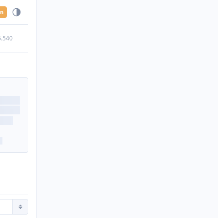
en
5.540