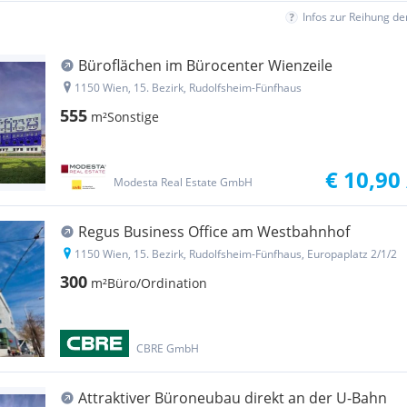
Infos zur Reihung d
Büroflächen im Bürocenter Wienzeile
1150 Wien, 15. Bezirk, Rudolfsheim-Fünfhaus
555
m²
Sonstige
€ 10,90
Modesta Real Estate GmbH
Regus Business Office am Westbahnhof
1150 Wien, 15. Bezirk, Rudolfsheim-Fünfhaus, Europaplatz 2/1/2
300
m²
Büro/Ordination
CBRE GmbH
Attraktiver Büroneubau direkt an der U-Bahn