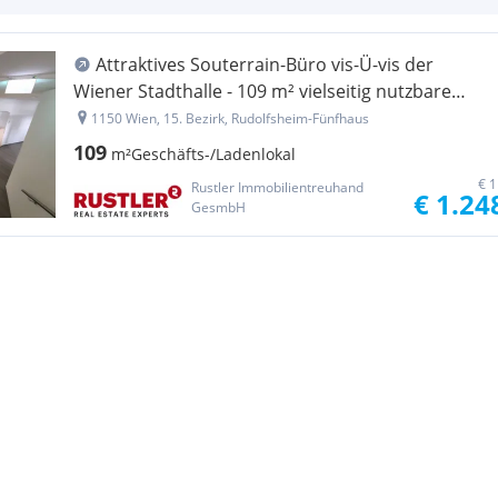
Attraktives Souterrain-Büro vis-Ü-vis der
Wiener Stadthalle - 109 m² vielseitig nutzbare
Fläche
1150 Wien, 15. Bezirk, Rudolfsheim-Fünfhaus
109
m²
Geschäfts-/Ladenlokal
€ 1
Rustler Immobilientreuhand
€ 1.24
GesmbH