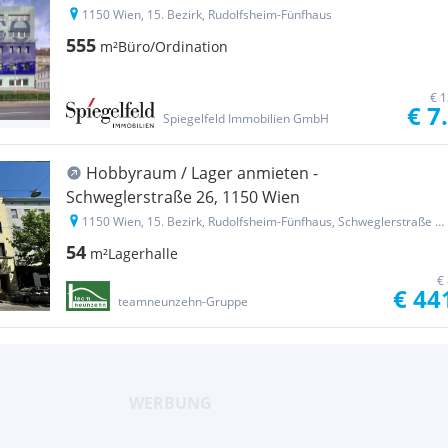
1150 Wien, 15. Bezirk, Rudolfsheim-Fünfhaus
555
m²
Büro/Ordination
€ 1
€ 7
Spiegelfeld Immobilien GmbH
Hobbyraum / Lager anmieten -
Schweglerstraße 26, 1150 Wien
1150 Wien, 15. Bezirk, Rudolfsheim-Fünfhaus, Schweglerstraße 26
54
m²
Lagerhalle
€
€ 44
teamneunzehn-Gruppe