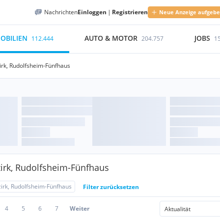
Nachrichten
Einloggen
|
Registrieren
Neue Anzeige aufgeb
OBILIEN
AUTO & MOTOR
JOBS
112.444
204.757
1
irk, Rudolfsheim-Fünfhaus
irk, Rudolfsheim-Fünfhaus
zirk, Rudolfsheim-Fünfhaus
Filter zurücksetzen
4
5
6
7
Weiter