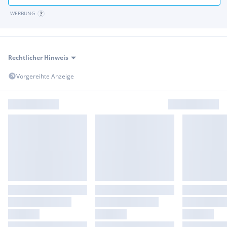
geeignet
WERBUNG
- begrünte Dächer
- Erholungsmöglichkeiten am Areal
- ausreichend Parkplätze
- Individueller Ausbau mit Büroanteil nach Wunsch
Rechtlicher Hinweis
Die Verkehrsanbindung ist ideal:
Vorgereihte Anzeige
- A5 Nordautobahn
- S1 Wiener Außenring-Autobahn
- Brünner Straße (2km nach Wien)
Die Konditionen lauten:
- Lager: netto 9,00EUR/m² zzgl. USt und BK
- Schauraum: netto 10,00EUR/m² zzgl. USt und BK
- Büro: netto 11,50EUR/m² zzgl. USt und BK
- Photovoltaikanlage (optional): Preis auf Anfrage
- Außenflächen: netto 1,50EUR/m² zzgl. USt
- Parkplatz: á netto 45EUR zzgl. USt
- BK-Vorauszahlung: netto 1,40EUR/m² zzgl. USt