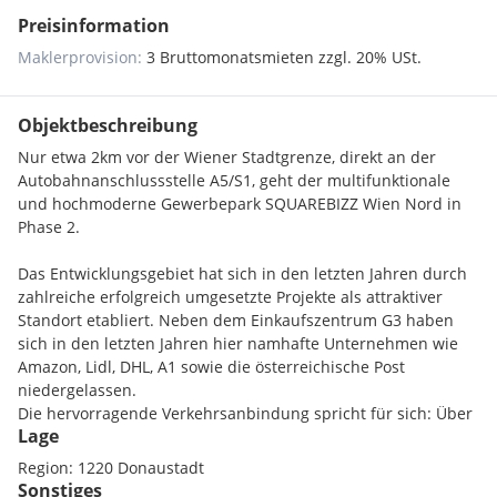
Preisinformation
Maklerprovision:
3 Bruttomonatsmieten zzgl. 20% USt.
Objektbeschreibung
Nur etwa 2km vor der Wiener Stadtgrenze, direkt an der
Autobahnanschlussstelle A5/S1, geht der multifunktionale
und hochmoderne Gewerbepark SQUAREBIZZ Wien Nord in
Phase 2.
Das Entwicklungsgebiet hat sich in den letzten Jahren durch
zahlreiche erfolgreich umgesetzte Projekte als attraktiver
Standort etabliert. Neben dem Einkaufszentrum G3 haben
sich in den letzten Jahren hier namhafte Unternehmen wie
Amazon, Lidl, DHL, A1 sowie die österreichische Post
niedergelassen.
Die hervorragende Verkehrsanbindung spricht für sich: Über
Lage
die A5 erreicht man Brünn und Prag, während die Wiener
Außenring-Autobahn S1 Verbindungen nach St. Pölten, Linz,
Region: 1220 Donaustadt
Ungarn und in die Slowakei bietet.
Sonstiges