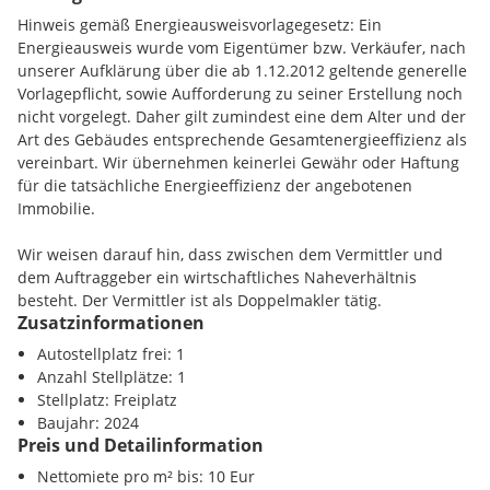
Hinweis gemäß Energieausweisvorlagegesetz: Ein
Ab sofort stehen im SQUAREBIZZ hochflexible und
Energieausweis wurde vom Eigentümer bzw. Verkäufer, nach
topmoderne Produktions-, Showroom- und Lagerflächen zur
unserer Aufklärung über die ab 1.12.2012 geltende generelle
Verfügung.
Vorlagepflicht, sowie Aufforderung zu seiner Erstellung noch
Das Projekt zeichnet sich durch Anwendung modernster und
nicht vorgelegt. Daher gilt zumindest eine dem Alter und der
nachhaltigster Zukunftstechnologien aus: Energieeffiziente
Art des Gebäudes entsprechende Gesamtenergieeffizienz als
Bauweise, Gründächer und der Einsatz von alternativen
vereinbart. Wir übernehmen keinerlei Gewähr oder Haftung
Energiequellen wie Luftwärmepumpen reduzieren den CO₂-
für die tatsächliche Energieeffizienz der angebotenen
Fußabdruck und erfüllen höchste ESG-Standards. Profitieren
Immobilie.
Sie von nachhaltigen Features wie E-Ladestationen,
optimierter Wärmedämmung und ressourcenschonender
Wir weisen darauf hin, dass zwischen dem Vermittler und
Haustechnik - die perfekte Wahl für Unternehmen mit
dem Auftraggeber ein wirtschaftliches Naheverhältnis
ökologischer Verantwortung. Darüber hinaus lässt die
besteht. Der Vermittler ist als Doppelmakler tätig.
nutzungsoffene Architektur und Ausstattung
Zusatzinformationen
unterschiedlichste Nutzungsformen zu. Beispielsweise
können die Flächen wie folgt bespielt werden:
Autostellplatz frei: 1
Anzahl Stellplätze: 1
- Produktionsstätte mit Lager & Büro - Perfekt für innovative
Stellplatz: Freiplatz
Fertigungsbetriebe und High-Tech-Unternehmen.
Baujahr: 2024
Preis und Detailinformation
- Showroom-Flächen mit Lager - Repräsentative Räume für
Markenpräsentationen und Direktvertrieb
Nettomiete pro m² bis: 10 Eur