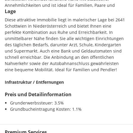
Annehmlichkeiten und ist ideal für Familien, Paare und
Lage
Naturliebhaber.
Diese attraktive Immobilie liegt in malerischer Lage bei 2641
Die Verkehrsanbindung könnte nicht besser sein! Mit einer
Schottwien in Niederösterreich und bietet Ihnen eine
nahegelegenen Busverbindung und dem Autobahnanschluss
perfekte Kombination aus Ruhe und Erreichbarkeit. In
sind Sie bestens vernetzt und gelangen schnell und bequem
unmittelbarer Nähe finden Sie alle wichtigen Einrichtungen
in die umliegenden Städte und Regionen. Ob für den
des täglichen Bedarfs, darunter Arzt, Schule, Kindergarten
täglichen Pendelverkehr zur Arbeit oder für spontane
und Supermarkt. Auch eine Bank und Geldautomaten sind
Ausflüge ins Grüne - die geographische Lage dieses
schnell erreichbar. Die Anbindung an den öffentlichen
Grundstücks ist unschlagbar.
Nahverkehr sowie der Autobahnanschluss gewährleisten
eine bequeme Mobilität. Ideal für Familien und Pendler!
Mit dem Zug ist Ihr neues Zuhause binnen einer Stunde
bequem errreichbar!!!
Infrastruktur / Entfernungen
Die Umgebung bietet nicht nur eine traumhafte Natur,
Preis und Detailinformation
Gesundheit
sondern auch eine hervorragende Infrastruktur. In
Arzt <1000m
Grunderwerbssteuer: 3.5%
unmittelbarer Nähe finden Sie alle wichtigen Einrichtungen
Apotheke <5000m
Grundbucheintragung Kosten: 1.1%
des täglichen Bedarfs. Ein Arzt, Schulen und Kindergärten
Klinik <6000m
sind bequem zu erreichen, was besonders für Familien von
Krankenhaus <7000m
großem Vorteil ist. Zudem sorgt der nahegelegene
Supermarkt dafür, dass Sie jederzeit gut versorgt sind.
Premium Services
Kinder / Schulen