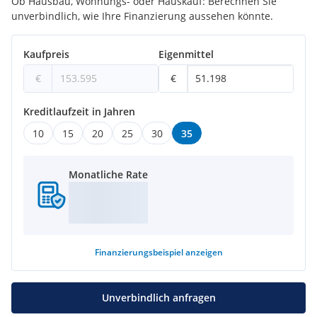
Ob Hausbau, Wohnungs- oder Hauskauf: Berechnen Sie
vereinbart. Wir übernehmen keinerlei Gewähr oder Haftung
unverbindlich, wie Ihre Finanzierung aussehen könnte.
für die tatsächliche Energieeffizienz der angebotenen
Immobilie.
Kaufpreis
Eigenmittel
€
€
Kreditlaufzeit in Jahren
10
15
20
25
30
35
Monatliche Rate
Finanzierungsbeispiel
anzeigen
Unverbindlich anfragen