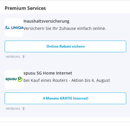
Mobil: 0664 1206431
Premium Services
Wir sind vom Eigentümer alleinbeauftragt.
Provision 3% vom Kaufpreis zuzüglich 20%MwSt
Haushaltsversicherung
Versichern Sie Ihr Zuhause einfach online.
Online-Rabatt sichern
WERBUNG
spusu 5G Home Internet
bei Kauf eines Routers - Aktion bis 6. August
4 Monate GRATIS Internet!
WERBUNG