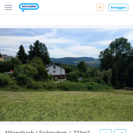
Einloggen
Altlengbach / Eichgraben | 733m2