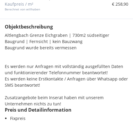
Kaufpreis / m²
€ 258,90
Berechnet von willhaben
Objektbeschreibung
Altlengbach Grenze Eichgraben | 730m2 südseitiger
Baugrund | Fernsicht | kein Bauzwang
Baugrund wurde bereits vermessen
Es werden nur Anfragen mit vollständig ausgefüllten Daten
und funktionierender Telefonnummer beantwortet!
Es werden keine Erstkontakte / Anfragen über Whatsapp oder
SMS beantwortet!
Zusatzangebote beim Inserat haben mit unserem
Unternehmen nichts zu tun!
Preis und Detailinformation
Wir bieten gerne eine Objektfinanzierung auf direkte Anfrage
an uns an.
Fixpreis
Auskunft und Besichtigung jederzeit möglich.