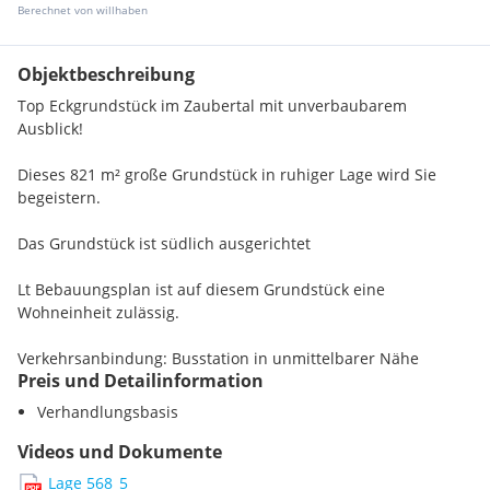
Berechnet von willhaben
Objektbeschreibung
Top Eckgrundstück im Zaubertal mit unverbaubarem
Ausblick!
Dieses 821 m² große Grundstück in ruhiger Lage wird Sie
begeistern.
Das Grundstück ist südlich ausgerichtet
Lt Bebauungsplan ist auf diesem Grundstück eine
Wohneinheit zulässig.
Verkehrsanbindung: Busstation in unmittelbarer Nähe
Preis und Detailinformation
Vereinbaren Sie einen persönlichen Besichtigungstermin
Verhandlungsbasis
Gemäß § 5, Abs. 3 Maklergesetz weisen wir daraufhin, dass
Videos und Dokumente
wir als Doppelmakler tätig sind.
Lage 568_5