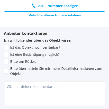
sein. Der Maklervertrag mit uns kommt durch schriftliche
004... Nummer anzeigen
Vereinbarung oder durch die Inanspruchnahme unserer
Maklertätigkeit zustande. Gegebenenfalls gilt als
Mehr über diesen Anbieter erfahren
Bemessungsgrundlage für die gesetzlich geregelte Provision
auch die Bruttosumme des im Hauptvertrages
(Generalunternehmervertrag) vereinbarten Gesamtpreises.
Anbieter kontaktieren
Der Vermittler ist als Doppelmakler tätig.
Ich will folgendes über das Objekt wissen:
Ist das Objekt noch verfügbar?
Ist eine Besichtigung möglich?
Bitte um Rückruf
Bitte übermitteln Sie mir mehr Detailinformationen zum
Objekt