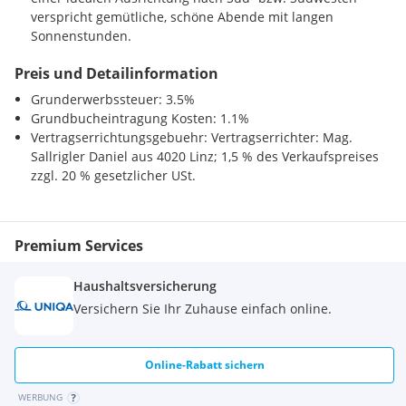
verspricht gemütliche, schöne Abende mit langen
Sonnenstunden.
Preis und Detailinformation
sämtliche Infrastrukturkosten sind bereits im
Kaufpreis enthalten!
Grunderwerbssteuer: 3.5%
Grundbucheintragung Kosten: 1.1%
Kindergarten, Schule, Bäcker, Gasthaus, Bank, Arzt und
Vertragserrichtungsgebuehr: Vertragserrichter: Mag.
sämtliche Dinge des täglichen Bedarfs, sowie auch eine
Sallrigler Daniel aus 4020 Linz; 1,5 % des Verkaufspreises
öffentliche Busanbindung sind fußläufig vom Grundstück
zzgl. 20 % gesetzlicher USt.
aus erreichbar!
Premium Services
Grundstücke
Es handelt sich insgesamt um 4 Bau-Parzellen mit je ca.
Haushaltsversicherung
541m².
Versichern Sie Ihr Zuhause einfach online.
Dort leben, wo sich Stadt und Land treffen:
Online-Rabatt sichern
Aufgrund der praktischen Autobahnanbindung wird die
WERBUNG