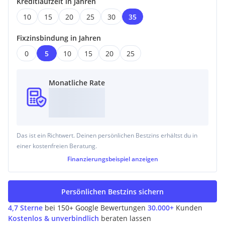
Kreditlaufzeit in Jahren
10
15
20
25
30
35
Zusammenfassung und Highlights:
Fixzinsbindung in Jahren
Leistbares Wohnen in familienfreundlicher Umgebung
0
5
10
15
20
25
Mit rund 541 m² bietet es die optimale Größe, Ihren
Wohntraum zu verwirklichen
Ausgezeichnete Ausrichtung (Süd- / Südwest)
Monatliche Rate
Hervorragende Lage mit günstiger Infrastruktur im
Speckgürtel von Wels und Linz
Sämtliche Infrastrukturkosten sind bereits im Kaufpreis
enthalten!
Auf Wunsch: Ein verlässlicher Partner für Ihr kommendes
Das ist ein Richtwert. Deinen persönlichen Bestzins erhältst du in
Bauvorhaben
einer kostenfreien Beratung.
Finanzierungsbeispiel
anzeigen
Weitere Detailinformationen sowie die Vereinbarung eines
Besichtigungstermins erhalten Sie gerne nach schriftlicher
Persönlichen Bestzins sichern
Kontaktaufnahme.
4,7 Sterne
bei 150+ Google Bewertungen
30.000+
Kunden
KONTAKT
Kostenlos & unverbindlich
beraten lassen