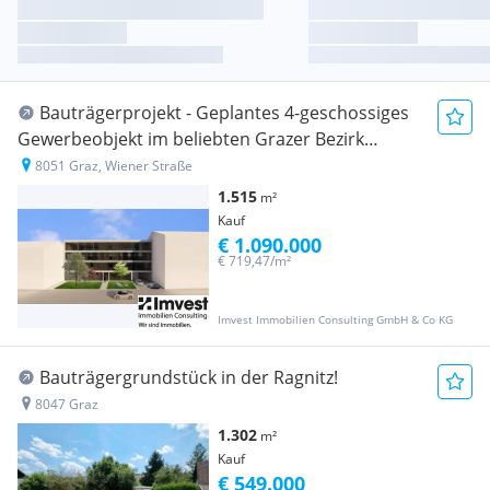
Bauträgerprojekt - Geplantes 4-geschossiges
Gewerbeobjekt im beliebten Grazer Bezirk
Gösting
8051 Graz, Wiener Straße
1.515
m²
Kauf
€ 1.090.000
€ 719,47/m²
Imvest Immobilien Consulting GmbH & Co KG
Bauträgergrundstück in der Ragnitz!
8047 Graz
1.302
m²
Kauf
€ 549.000