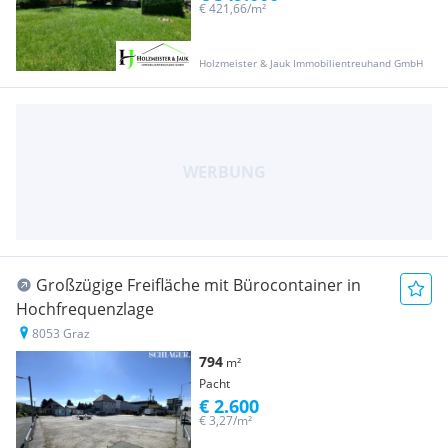
€ 421,66/m²
Holzmeister & Jauk Immobilientreuhand GmbH
Großzügige Freifläche mit Bürocontainer in
Hochfrequenzlage
8053 Graz
794
m²
Pacht
€ 2.600
€ 3,27/m²