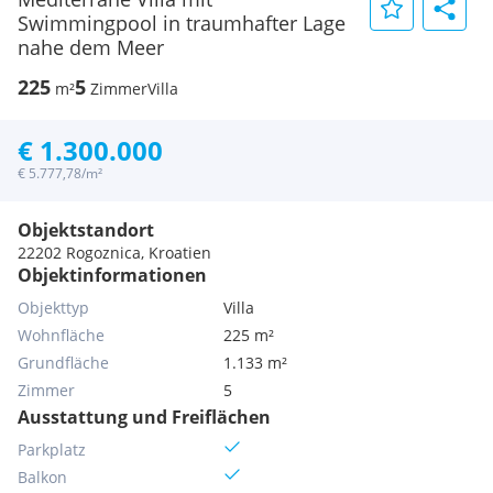
Swimmingpool in traumhafter Lage
nahe dem Meer
225
5
m²
Zimmer
Villa
€ 1.300.000
€ 5.777,78/m²
Objektstandort
22202 Rogoznica, Kroatien
Objektinformationen
Objekttyp
Villa
Wohnfläche
225 m²
Grundfläche
1.133 m²
Zimmer
5
Ausstattung und Freiflächen
Parkplatz
Balkon