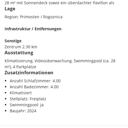
28 m² mit Sonnendeck sowie ein überdachter Pavillon als
Lage
zusätzlicher Aufenthalts- bzw. Essbereich im Freien.
Region: Primosten / Rogoznica
Die Immobilie ist hochwertig ausgestattet, geschmackvoll
möbliert und verfügt über Klimaanlage, Videoüberwachung
Infrastruktur / Entfernungen
und vier Stellplätze.
Sonstige
Von der Villa aus bietet sich ein schöner Ausblick auf die
Zentrum 2.30 km
umliegende Landschaft, das Meer und die Küstenlinie. Zum
Ausstattung
Meer sind es etwa 900 Meter, das Zentrum liegt rund 2300
Klimatisierung, Videoüberwachung, Swimmingpool (ca. 28
Meter entfernt.
m²), 4 Parkplätze
Zusatzinformationen
Für nähere Informationen oder einen Besichtigungstermin
stehen wir Ihnen gerne zur Verfügung.
Anzahl Schlafzimmer: 4.00
Anzahl Badezimmer: 4.00
Klimatisiert
Stellplatz: Freiplatz
Swimmingpool: Ja
Baujahr: 2024