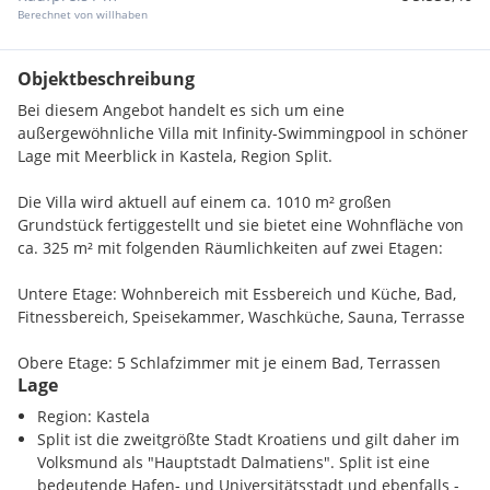
Berechnet von willhaben
Objektbeschreibung
Bei diesem Angebot handelt es sich um eine
außergewöhnliche Villa mit Infinity-Swimmingpool in schöner
Lage mit Meerblick in Kastela, Region Split.
Die Villa wird aktuell auf einem ca. 1010 m² großen
Grundstück fertiggestellt und sie bietet eine Wohnfläche von
ca. 325 m² mit folgenden Räumlichkeiten auf zwei Etagen:
Untere Etage: Wohnbereich mit Essbereich und Küche, Bad,
Fitnessbereich, Speisekammer, Waschküche, Sauna, Terrasse
Obere Etage: 5 Schlafzimmer mit je einem Bad, Terrassen
Lage
Im Außenbereich der Villa befinden sich ein ca. 60 m² großer
Region: Kastela
Infinity-Swimmingpool mit geräumiger Sonnenterrasse sowie
Split ist die zweitgrößte Stadt Kroatiens und gilt daher im
fünf Stellplätze. Die Villa wird inklusive der hochwertigen
Volksmund als "Hauptstadt Dalmatiens". Split ist eine
Möblierung zum Verkauf angeboten.
bedeutende Hafen- und Universitätsstadt und ebenfalls -