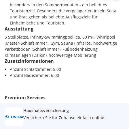
besonders in den Sommermonaten - ein beliebtes
Geplanter Übergabetermin: 01.10.2023
Touristenziel. Besonders die vorgelagerten Inseln Solta
und Brac gelten als beliebte Ausflugsziele für
Distanz zum Meer: ca. 1300 Meter
Einheimische und Touristen.
Ausstattung
Bitte kontaktieren Sie uns für weitere Informationen und
5 Stellplätze, Infinity-Swimmingpool (ca. 60 m²), Whirlpool
Besichtigungen.
(Master-Schlafzimmer), Gym, Sauna (Infrarot), hochwertige
Parkettböden (Schlafzimmer), Fußbodenheizung,
Klimaanlagen (Daikin), hochwertige Möblierung
Zusatzinformationen
Anzahl Schlafzimmer: 5.00
Anzahl Badezimmer: 6.00
Premium Services
Haushaltsversicherung
Versichern Sie Ihr Zuhause einfach online.