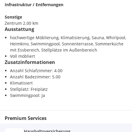
Infrastruktur / Entfernungen
Im Außenbereich befindet sich ein schöner Swimmingpool
mit Sonnenterrasse und herrlichem Meerblick. Die Villa wird
Sonstige
komplett möbliert und hochwertig ausgestattet zum Verkauf
Zentrum 2.00 km
angeboten.
Ausstattung
hochwertige Möblierung, Klimatisierung, Sauna, Whirlpool,
Entfernungen:
Heimkino, Swimmingpool, Sonnenterrasse, Sommerküche
mit Essbereich, Stellplätze im Außenbereich
- zum Meer (Luftlinie): ca. 500 m / ca. 2 km mit dem Auto
Voll möbliert
- zum nächsten Ortszentrum: ca. 2 km mit dem Auto
Zusatzinformationen
- zum Stadtzentrum von Split: ca. 35 km
- zum Flughafen Split: ca. 50 km
Anzahl Schlafzimmer: 4.00
Anzahl Badezimmer: 5.00
Bitte kontaktieren Sie uns für weitere Informationen und
Klimatisiert
Besichtigungen.
Stellplatz: Freiplatz
Swimmingpool: Ja
Premium Services
Haushaltsversicherung