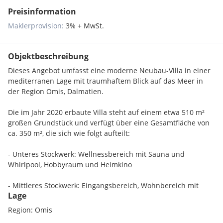
Preisinformation
Maklerprovision:
3% + MwSt.
Objektbeschreibung
Dieses Angebot umfasst eine moderne Neubau-Villa in einer
mediterranen Lage mit traumhaftem Blick auf das Meer in
der Region Omis, Dalmatien.
Die im Jahr 2020 erbaute Villa steht auf einem etwa 510 m²
großen Grundstück und verfügt über eine Gesamtfläche von
ca. 350 m², die sich wie folgt aufteilt:
- Unteres Stockwerk: Wellnessbereich mit Sauna und
Whirlpool, Hobbyraum und Heimkino
- Mittleres Stockwerk: Eingangsbereich, Wohnbereich mit
Lage
offener Küche und Esszimmer
Region: Omis
- Oberes Stockwerk: 4 Schlafzimmer, jeweils mit eigenem Bad