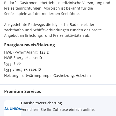
Immobilie auch zur touristischen Vermietung.
Bedarfs, Gastronomiebetriebe, medizinische Versorgung und
Freizeiteinrichtungen. Mörbisch ist bekannt für die
Der Quadratmeter Preis in der Höhe von 1.375,-€, bezogen
Seefestspiele auf der modernen Seebühne.
auf die Wohnfläche, ist verhältnismäßig günstig.
Ausgedehnte Radwege, die idyllische Badeinsel, der
Yachthafen und Schiffsverbindungen runden das breite
Angebot an Erholungs- und Freizeitaktivitäten ab.
Energieausweis/Heizung
Die Landeshauptstadt Eisenstadt ist ca. 17 Fahrminuten mit
dem Auto entfernt. Wien ist in ca. 50 Fahrminuten zu
HWB (kWh/m²/Jahr):
128,2
erreichen.
HWB Energieklasse:
D
f
:
1,85
GEE
f
Energieklasse:
D
GEE
Heizung:
Luftwärmepumpe, Gasheizung, Holzofen
Premium Services
Haushaltsversicherung
Versichern Sie Ihr Zuhause einfach online.