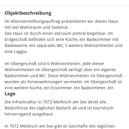
Objektbeschreibung
Im Alleinvermittlungsauftrag präsentieren wir dieses Haus
mit viel Wohnraum und Seeblick:
Das Haus ist durch einen Vorraum zentral begehbar. Im
Erdgeschoß befinden sich eine Küche, ein Badezimmer mit
Badewanne, ein separates WC, 5 weitere Wohneinheiten und
eine Loggia.
Im Obergeschoß sind 6 Wohneinheiten. Jede dieser
Wohneinheiten im Obergeschoß verfügt über ein eigenes
Badezimmer und WC. Diese Wohneinheiten im Obergeschoß
wurden als Ferienwohnungen vermietet. Im Obergeschoß ist
eine weitere Küche, ein Esszimmer, ein Badezimmer, ein
Lage
weiteres WC sowie eine Terrasse. Der Boden ist Laminat
Boden. Die Fenster sind zum Teil Kunststoff-Fenster. Die
Die Infrastruktur in 7072 Mörbisch am See deckt alle
Beheizung erfolgt mittels Luftwärmepumpe und Gasheizung.
Bedürfnisse des täglichen Bedarfs ab und ist touristisch
Weiters sind auf dem Grundstück Kfz Stellplätze und eine
hervorragend ausgebaut.
Garage vorhanden. Das Haus ist teilunterkellert. Auf Grund
der Aufteilung der Wohneinheiten eignet sich diese
In 7072 Mörbisch am See gibt es Geschäfte des täglichen