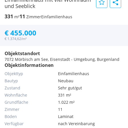
und Seeblick
331
11
m²
Zimmer
Einfamilienhaus
€ 455.000
€ 1.374,62/m²
Objektstandort
7072 Mörbisch am See, Eisenstadt - Umgebung, Burgenland
Objektinformationen
Objekttyp
Einfamilienhaus
Bautyp
Neubau
Zustand
Sehr gut/gut
Wohnfläche
331 m²
Grundfläche
1.022 m²
Zimmer
11
Böden
Laminat
Verfügbar
nach Vereinbarung