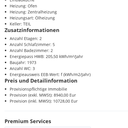
Heizung: Ofen
Die Grundversorgung (Gemeindeamt, Einkaufsmöglichkeiten, Schu
Heizung: Zentralheizung
Banken) befindet sich überwiegend in den nahegelegenen Ort
Heizungsart: Ölheizung
Keller: TEIL
Umgebung und Struktur
Zusatzinformationen
Anzahl Etagen: 2
Die Umgebung ist typisch für das
Südburgenland
:
Anzahl Schlafzimmer: 5
Anzahl Badezimmer: 2
ruhige Wohnlage
Energiepass HWB: 205,50 kWh/m²/Jahr
landwirtschaftlich genutzte Flächen und Wälder
Baujahr: 1973
locker verbaute Dorfstruktur
Anzahl WC: 3
Energieausweis EEB-Wert: f (kWh/m2/Jahr)
Freizeit und Naherholung
Preis und Detailinformation
Die Region bietet zahlreiche Möglichkeiten für Freizeit- und Erh
Provisionspflichtige Immobilie
insbesondere Rad- und Wanderwege im Südburgenland sowie ku
Provision (exkl. MWSt): 8940,00 Eur
Bezirkshauptstadt Güssing.
Provision (inkl. MWSt): 10728,00 Eur
Premium Services