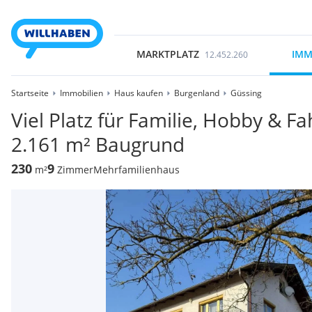
MARKTPLATZ
IMM
12.452.260
Startseite
Immobilien
Haus kaufen
Burgenland
Güssing
Viel Platz für Familie, Hobby & 
2.161 m² Baugrund
230
9
m²
Zimmer
Mehrfamilienhaus