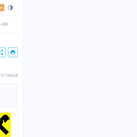
en
5.688
151748428