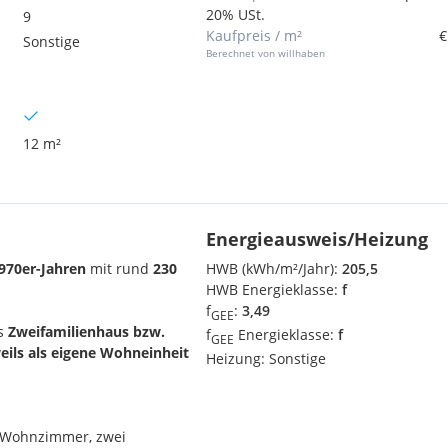
20% USt.
9
Kaufpreis / m²
€
Sonstige
Berechnet von willhaben
12 m²
Energieausweis/Heizung
970er-Jahren
mit rund
230
HWB (kWh/m²/Jahr):
205,5
HWB Energieklasse:
f
f
:
3,49
GEE
ls
Zweifamilienhaus bzw.
f
Energieklasse:
f
GEE
ils als eigene Wohneinheit
Heizung:
Sonstige
, Wohnzimmer, zwei