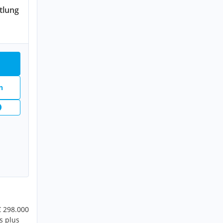
tlung
n
€ 298.000
s plus