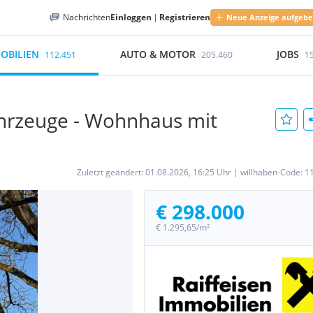
Nachrichten
Einloggen
|
Registrieren
Neue Anzeige aufgeb
OBILIEN
AUTO & MOTOR
JOBS
112.451
205.460
1
Fahrzeuge - Wohnhaus mit
Zuletzt geändert:
01.08.2026, 16:25 Uhr
|
willhaben-Code:
1
€ 298.000
€ 1.295,65/m²