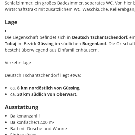
Schlafzimmer, ein großes Badezimmer, separates WC. Von hier
Wirtschaftstrakt mit zusätzlichem WC, Waschküche, Kellerabga
Lage
Obergeschoss:
Küche mit Essecke, ein Wohnzimmer, drei Zimme
der Zugang zum Dachboden. Straßenseitig ergänzt ein
Balkon m
Raumangebot.
Die Liegenschaft befindet sich in
Deutsch Tschantschendorf
, e
Tobaj
im Bezirk
Güssing
im südlichen
Burgenland
. Die Ortschaf
Zur Liegenschaft gehören mehrere
Nebengebäude und Garage
besteht überwiegend aus Einfamilienhäusern.
ein Hobbyraum (ca. 30 m²)
, eine
große Doppelgarage
sowie ein
Toren
, die vielfältige Nutzungsmöglichkeiten bieten.
Verkehrslage
Das
ebene Grundstück umfasst ca. 2.161 m² und ist vollständi
Deutsch Tschantschendorf liegt etwa:
Zufahrt erfolgt über ein
elektrisches Einfahrtstor
.
ca.
8 km nordöstlich von Güssing
,
ca.
30 km südlich von Oberwart.
Ausstattung
Die verkehrstechnische Anbindung erfolgt über das regionale S
Gemeindestraßen) in Richtung Güssing und Oberwart. Öffentli
Balkonanzahl:1
verbinden die Ortschaft mit den umliegenden Gemeinden und B
Balkonfläche:12,00 m²
Bad mit Dusche und Wanne
Infrastruktur
Einbauküche