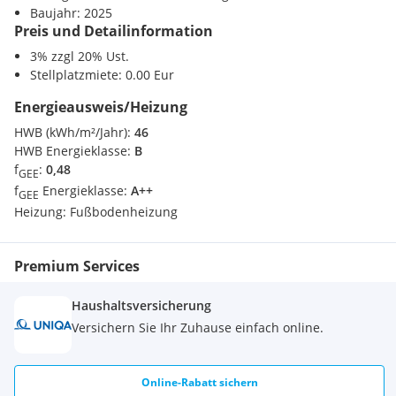
Das stilvolle Badezimmer mit Doppelwaschbecken, einer
Baujahr: 2025
großzügigen Dusche und einer Badewanne sorgt für ein
Preis und Detailinformation
angenehmes Wellness-Erlebnis im eigenen Zuhause.
Ein weiteres Highlight ist die großzügige Dachterrasse, die
3% zzgl 20% Ust.
einen wunderbaren Ausblick auf die Umgebung bietet und
Stellplatzmiete: 0.00 Eur
Raum für entspannte Stunden unter freiem Himmel schafft.
Energieausweis/Heizung
Lassen Sie sich von diesem einzigartigen Wohnkonzept
HWB (kWh/m²/Jahr):
46
begeistern und sichern Sie sich Ihr neues Zuhause in
HWB Energieklasse:
B
Moosburg!
f
:
0,48
GEE
f
Energieklasse:
A++
GEE
Heizung:
Fußbodenheizung
Premium Services
Haushaltsversicherung
Versichern Sie Ihr Zuhause einfach online.
Online-Rabatt sichern