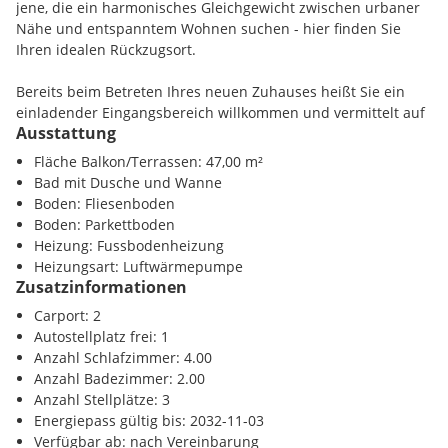
jene, die ein harmonisches Gleichgewicht zwischen urbaner
Nähe und entspanntem Wohnen suchen - hier finden Sie
Ihren idealen Rückzugsort.
Bereits beim Betreten Ihres neuen Zuhauses heißt Sie ein
einladender Eingangsbereich willkommen und vermittelt auf
Ausstattung
den ersten Blick ein Gefühl von Qualität und durchdachtem
Wohnen. Der lichtdurchflutete Vorraum führt Sie zu einem
Fläche Balkon/Terrassen: 47,00 m²
eleganten Badezimmer sowie einem praktischen
Bad mit Dusche und Wanne
Hauswirtschaftsraum. Von
Boden: Fliesenboden
hier aus öffnet sich der großzügige Wohn- und Essbereich -
Boden: Parkettboden
das Herzstück des Hauses, das mit seiner offenen Gestaltung
Heizung: Fussbodenheizung
und Wohlfühlatmosphäre zum Verweilen einlädt.
Heizungsart: Luftwärmepumpe
Zusatzinformationen
Im Obergeschoss erwartet Sie eine durchdachte
Carport: 2
Raumaufteilung, die sowohl Funktionalität als auch
Autostellplatz frei: 1
Wohnkomfort vereint. Das großzügige Hauptschlafzimmer mit
Anzahl Schlafzimmer: 4.00
einer angrenzenden Ankleide bietet einen privaten
Anzahl Badezimmer: 2.00
Rückzugsort mit viel Stauraum. Ergänzt wird diese Etage
Anzahl Stellplätze: 3
durch drei weitere Zimmer, die flexibel als Kinderzimmer,
Energiepass gültig bis: 2032-11-03
Homeoffice oder Gästezimmer genutzt werden können.
Verfügbar ab: nach Vereinbarung