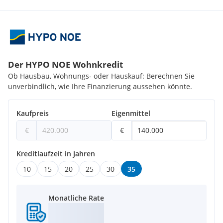
Dieses Haus hat viel Entwicklungspotenziel und viele
Möglichkeiten der Nutzung! - Vereinbaren Sie noch heute
einen Termin um sich selber davon zu überzeugen!
Der Vermittler ist als Doppelmakler tätig.
Der HYPO NOE Wohnkredit
Ob Hausbau, Wohnungs- oder Hauskauf: Berechnen Sie
unverbindlich, wie Ihre Finanzierung aussehen könnte.
Kaufpreis
Eigenmittel
€
€
Kreditlaufzeit in Jahren
10
15
20
25
30
35
Monatliche Rate