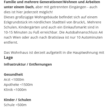
Familie und mehrere Generationen
!
Wohnen und Arbeiten
unter einem Dach,
aber mit getrennten Eingängen - auch
dies ist hier jederzeit möglich!
Dieses großzügige Wohngebäude befindet sich auf einem
Eckgrundstück im nördlichen Stadtteil von Bruck/L. Mehrere
Schulen, Kindergärten und auch ein Einkaufsmarkt sind in
10-15 Minuten zu Fuß erreichbar. Die Autobahnanschluss A4
nach Wien oder auch nach Bratislava ist nur 10 Autominuten
entfernt.
Das Wohnhaus ist derzeit aufgeteilt in die Hauptwohnung mit
Lage
ca.190m² und eine extra von außen zu begehende
Einliegewohnung mit ca. 32m². Für ein Arbeiten von zu Hause
Infrastruktur / Entfernungen
steht somit ein Büro, extra von außen zu begehen, oder auch
ein eigener Therapieraum mit Dusche und WC zur
Gesundheit
Verfügung. Die Einliegerwohnung bietet sich auch als kleine
Arzt <1000m
eigenständige Wohnung für die Großeltern oder ein bereits
Apotheke <1500m
eigenständiges Kind an. Beide Wohnungen sind auch sehr
Klinik <1000m
einfach zu einer großen gesamten Wohnfläche zu vereinen.
Eine ehemalige Verbindungstüre wurde mit Rigipsplatten
Kinder / Schulen
verschlossenen und kann leicht wieder geöffnet werden. Im
Schule <500m