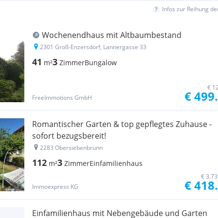
Infos zur Reihung d
Wochenendhaus mit Altbaumbestand
2301 Groß-Enzersdorf, Lannergasse 33
41
3
m²
Zimmer
Bungalow
€ 1
€ 499
FreeImmotions GmbH
Romantischer Garten & top gepflegtes Zuhause -
sofort bezugsbereit!
2283 Obersiebenbrunn
112
3
m²
Zimmer
Einfamilienhaus
€ 3.7
€ 418
Immoexpress KG
Einfamilienhaus mit Nebengebäude und Garten