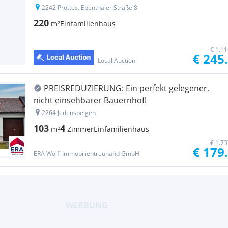
2242 Prottes, Ebenthaler Straße 8
220
m²
Einfamilienhaus
€ 1.1
€ 245
Local Auction
PREISREDUZIERUNG: Ein perfekt gelegener,
nicht einsehbarer Bauernhof!
2264 Jedenspeigen
103
4
m²
Zimmer
Einfamilienhaus
€ 1.7
€ 179
ERA Wölfl Immobilientreuhand GmbH