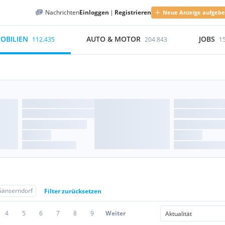
Nachrichten
Einloggen
|
Registrieren
Neue Anzeige aufgeb
OBILIEN
AUTO & MOTOR
JOBS
112.435
204.843
1
Gänserndorf
Filter zurücksetzen
4
5
6
7
8
9
Weiter