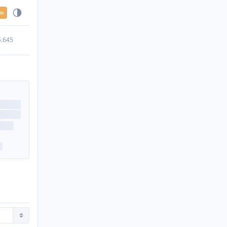
en
5.645