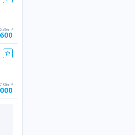
16,36/m²
.600
37,86/m²
.000