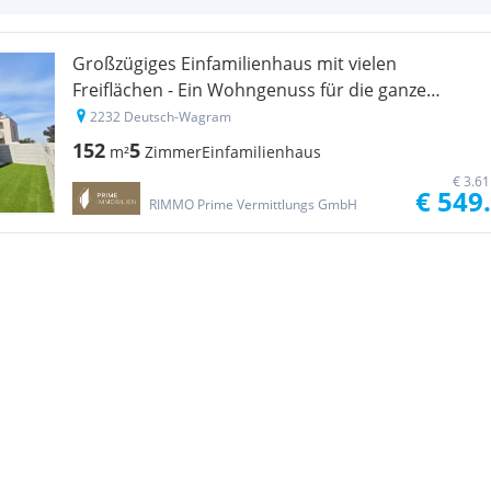
Großzügiges Einfamilienhaus mit vielen
Freiflächen - Ein Wohngenuss für die ganze
Familie - 5 Zimmer - Ziegelmassiv - Pv-
2232 Deutsch-Wagram
Vorbereitung - uvm.
152
5
m²
Zimmer
Einfamilienhaus
€ 3.6
€ 549
RIMMO Prime Vermittlungs GmbH