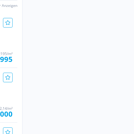
er Anzeigen
2195/m²
.995
32,14/m²
.000