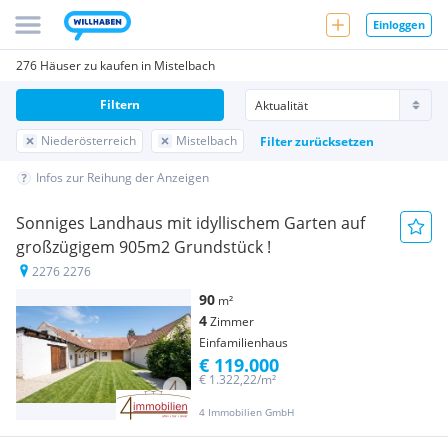
Einloggen
276 Häuser zu kaufen in Mistelbach
Filtern
Niederösterreich
Mistelbach
Filter zurücksetzen
Infos zur Reihung der Anzeigen
Sonniges Landhaus mit idyllischem Garten auf
großzügigem 905m2 Grundstück !
2276 2276
90
m²
4
Zimmer
Einfamilienhaus
€ 119.000
€ 1.322,22/m²
4 Immobilien GmbH