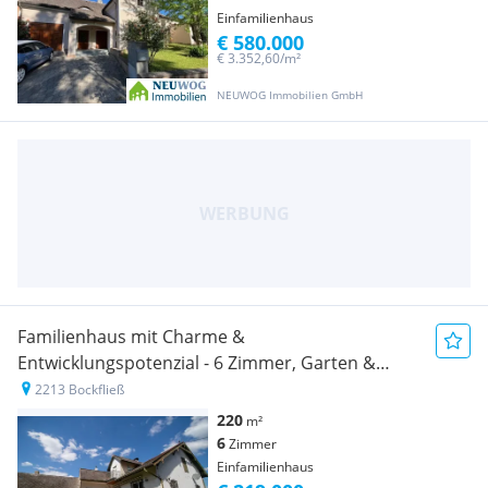
Einfamilienhaus
€ 580.000
€ 3.352,60/m²
NEUWOG Immobilien GmbH
Familienhaus mit Charme &
Entwicklungspotenzial - 6 Zimmer, Garten &
Terrasse in Bockfließ
2213 Bockfließ
220
m²
6
Zimmer
Einfamilienhaus