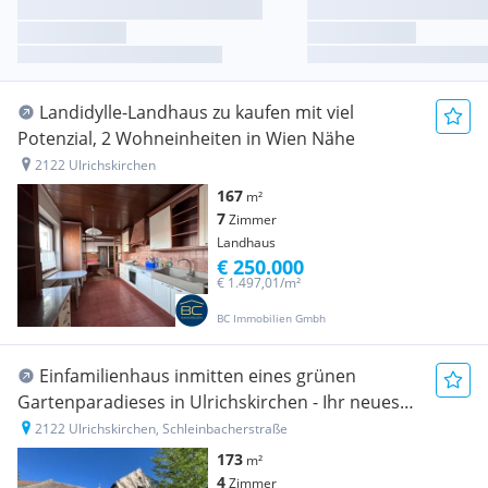
Landidylle-Landhaus zu kaufen mit viel
Potenzial, 2 Wohneinheiten in Wien Nähe
2122 Ulrichskirchen
167
m²
7
Zimmer
Landhaus
€ 250.000
€ 1.497,01/m²
BC Immobilien Gmbh
Einfamilienhaus inmitten eines grünen
Gartenparadieses in Ulrichskirchen - Ihr neues
Zuhause!
2122 Ulrichskirchen, Schleinbacherstraße
173
m²
4
Zimmer