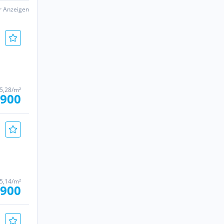
er Anzeigen
45,28/m²
.900
85,14/m²
.900