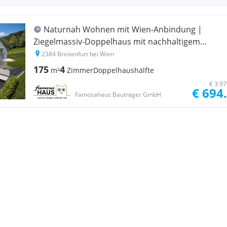
Naturnah Wohnen mit Wien-Anbindung |
Ziegelmassiv-Doppelhaus mit nachhaltigem
Energiekonzept
2384 Breitenfurt bei Wien
175
4
m²
Zimmer
Doppelhaushälfte
€ 3.9
€ 694
Famosahaus Bauträger GmbH