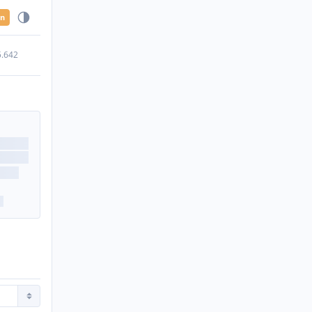
en
5.642