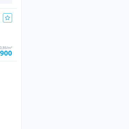
70,86/m²
.900