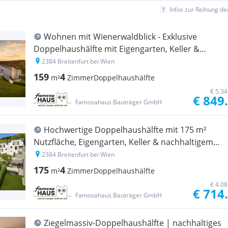
Infos zur Reihung d
Wohnen mit Wienerwaldblick - Exklusive
Doppelhaushälfte mit Eigengarten, Keller &
Garage
2384 Breitenfurt bei Wien
159
4
m²
Zimmer
Doppelhaushälfte
€ 5.3
€ 849
Famosahaus Bauträger GmbH
Hochwertige Doppelhaushälfte mit 175 m²
Nutzfläche, Eigengarten, Keller & nachhaltigem
Energiekonzept
2384 Breitenfurt bei Wien
175
4
m²
Zimmer
Doppelhaushälfte
€ 4.0
€ 714
Famosahaus Bauträger GmbH
Ziegelmassiv-Doppelhaushälfte | nachhaltiges