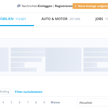
Nachrichten
Einloggen
|
Registrieren
Neue Anzeige aufgeb
OBILIEN
AUTO & MOTOR
JOBS
112.821
207.606
1
Mödling
Filter zurücksetzen
4
5
6
7
8
9
Weiter