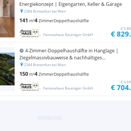
Energiekonzept | Eigengarten, Keller & Garage
2384 Breitenfurt bei Wien
141
4
m²
Zimmer
Doppelhaushälfte
€ 5.8
€ 829
Famosahaus Bauträger GmbH
4-Zimmer-Doppelhaushälfte in Hanglage |
Ziegelmassivbauweise & nachhaltiges
Energiekonzept
2384 Breitenfurt bei Wien
150
4
m²
Zimmer
Doppelhaushälfte
€ 4.6
€ 704
Famosahaus Bauträger GmbH