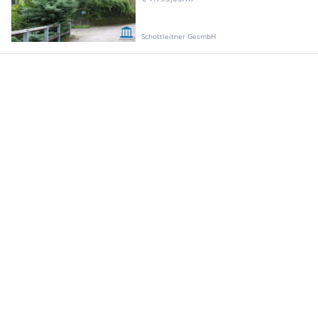
Schottleitner GesmbH