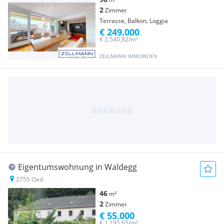
2
Zimmer
Terrasse, Balkon, Loggia
€ 249.000
€ 2.540,82/m²
ZELLMANN IMMOBILIEN
Eigentumswohnung in Waldegg
2755 Oed
46
m²
2
Zimmer
€ 55.000
€ 1.195,65/m²