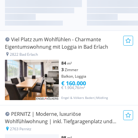
Viel Platz zum Wohlfühlen - Charmante
Eigentumswohnung mit Loggia in Bad Erlach
2822 Bad Erlach
84
m²
3
Zimmer
Balkon, Loggia
€ 160.000
€ 1.904,76/m²
Engel & Völkers Baden|Mödling
PERNITZ | Moderne, luxuriöse
Wohlfühlwohnung | inkl. Tiefgaragenplatz und
moderner Möblierung | ZELLMANN IMMOBILIEN
2763 Pernitz
98
m²