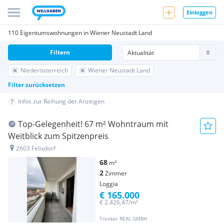
Einloggen
110 Eigentumswohnungen in Wiener Neustadt Land
Filtern
Niederösterreich
Wiener Neustadt Land
Filter zurücksetzen
Infos zur Reihung der Anzeigen
Top-Gelegenheit! 67 m² Wohntraum mit
Weitblick zum Spitzenpreis
2603 Felixdorf
68
m²
2
Zimmer
Loggia
€ 165.000
€ 2.426,47/m²
Trenker REAL GMBH