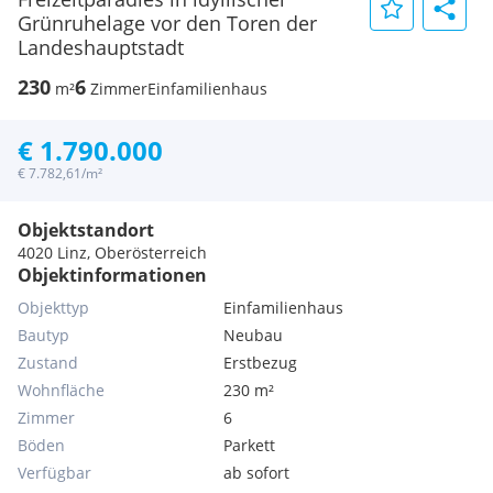
Grünruhelage vor den Toren der
Landeshauptstadt
230
6
m²
Zimmer
Einfamilienhaus
€ 1.790.000
€ 7.782,61/m²
Objektstandort
4020 Linz, Oberösterreich
Objektinformationen
Objekttyp
Einfamilienhaus
Bautyp
Neubau
Zustand
Erstbezug
Wohnfläche
230 m²
Zimmer
6
Böden
Parkett
Verfügbar
ab sofort