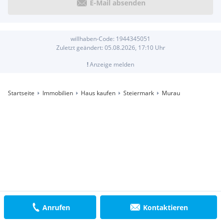
E-Mail absenden
willhaben-Code:
1944345051
Zuletzt geändert:
05.08.2026, 17:10
Uhr
!
Anzeige melden
Startseite
Immobilien
Haus kaufen
Steiermark
Murau
Anrufen
Kontaktieren