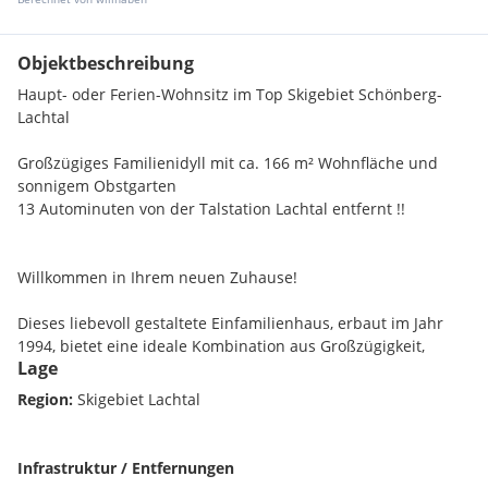
Objektbeschreibung
Haupt- oder Ferien-Wohnsitz im Top Skigebiet Schönberg-
Lachtal
Großzügiges Familienidyll mit ca. 166 m² Wohnfläche und
sonnigem Obstgarten
13 Autominuten von der Talstation Lachtal entfernt !!
Willkommen in Ihrem neuen Zuhause!
Dieses liebevoll gestaltete Einfamilienhaus, erbaut im Jahr
1994, bietet eine ideale Kombination aus Großzügigkeit,
Lage
Funktionalität und naturnahem Wohnen. Auf einem ca. 795
m² großen Grundstück gelegen, genießen Sie hier ihr
Region:
Skigebiet Lachtal
Zuhause mit einem gepflegten Obstgarten und vor allem auf
der geräumigen Terrasse mit einem atemberaubenden
Ausblick über Schönberg.
Infrastruktur / Entfernungen