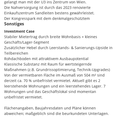
Einheiten: aktuell 11 Bestandseinheiten (9 Wohnungen/1
gelangt man mit der U3 ins Zentrum von Wien.
Geschäftslokal/1 Lager)
Die Nahversorgung ist durch das 2023 renovierte
Grundstücksfläche: 384 m²
Einkaufszentrum Sandleiten bestens gewährleistet.
Wohnnutzfläche: ca. 504 m²
Der Kongresspark mit dem denkmalgeschütztem
Status: überwiegend vermietet (Mischbestand)
Sonstiges
Kongressbad sowie das Ausflugsgebiet Wilhelminenberg
Flächenwidmung: Gemischtes Baugebiet, Schutzzone,
befinden sich in fußläufiger Gehdistanz.
Investment Case
Bauklasse III, geschlossene Bauweise, besondere
Stabiler Mietertrag durch breite Wohnbasis + kleines
Bestimmungen
Geschäfts/Lager-Segment
Zusätzlicher Hebel durch Leerstands- & Sanierungs-Upside in
Objektbeschreibung
Teilbereichen
Das viergeschoßige repräsentative Zinshaus mit opulenter
Rohdachboden mit attraktivem Ausbaupotential
Straßenfassade liegt in der teilweise begrünten
Klassische Substanz mit Raum für wertsteigernde
Heigerleinstraße. Der gepflegte Hauseingang führt über ein
Maßnahmen (z.B. Grundrissoptimierung, Technik-Upgrades)
charakteristisches Stiegenhaus zu kompakten, gut belichteten
Von der vermietbaren Fläche im Ausmaß von 504 m² sind
Wohnungen mit Straßen- und Hofausrichtung. Im Innenhof
derzeit ca. 70 % unbefristet vermietet. Aktuell gibt es 2
befinden sich neben einem separaten Nebengebäude
leerstehende Wohnungen und ein leerstehendes Lager. 7
begrünte Freiflächen – ideal für zukünftige Aufwertungen wie
Wohnungen und das Geschäftslokal sind momentan
attraktive Gemeinschaftsflächen oder Fahrradstellplätze.
unbefristet vermietet.
Im Jahr 1997 wurde eine §18 Sanierung am Haus
vorgenommen. Elektroleitungen, Wasserleitungen, Kanal,
Flächenangaben, Baujahresdaten und Pläne können
Fassade, Außenfenster und das Dach wurden in diesem
abweichen; maßgeblich sind die beurkundeten Unterlagen.
Zusammenhang erneuert.