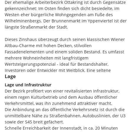
Der ehemalige Arbeiterbezirk Ottakring ist durch Gegensätze
gekennzeichnet: Im Osten finden sich dicht besiedelte, im
Westen eher bürgerliche Wohngegenden am Fuße des
Wilhelminenbergs. Der Brunnenmarkt im Yppenviertel ist der
längste Straßenmarkt der Stadt.
Dieses Zinshaus überzeugt durch seinen klassischen Wiener
Altbau-Charme mit hohen Decken, stilvollen
Fassadenelementen und einem soliden Bestand. Es umfasst
mehrere Wohneinheiten mit langfristigem
Wertsteigerungspotenzial - ideal für Bestandshalter,
Investoren oder Entwickler mit Weitblick. Eine seltene
Lage
Investitionschance mit nachhaltigem Potential.
Lage und Infrastruktur
Key Facts
Der Bezirk profitiert von einer revitalisierten Infrastruktur,
Adresse: Heigerleinstraße 5, 1160 Wien/Ottakring
einem regen Kulturbetrieb und dem Ausbau öffentlicher
Gebäude: klassisches Gründerzeithaus um 1897 in solider
Verkehrsmittel, was ihn zunehmend attraktiver macht.
Massivbauweise
Die Anbindung an das öffentliche Verkehrsnetz ist durch die
unmittelbare Nähe zu Straßenbahnen, Autobuslinien, der U3
(Souterrain/EG/Hochparterre/1.OG/2.OG/3.OG/Rohdachboden
sowie der S45 breit gefächert.
)
Schnelle Erreichbarkeit der Innenstadt, in ca. 20 Minuten