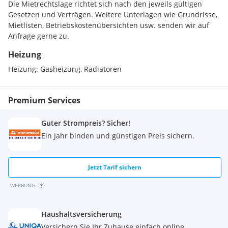
Die Mietrechtslage richtet sich nach den jeweils gültigen
Der Bau- und Erhaltungszustand ist dem Alter entsprechend
Gesetzen und Verträgen. Weitere Unterlagen wie Grundrisse,
einzustufen, die Fassade wirkt gepflegt und sehr gut
Mietlisten, Betriebskostenübersichten usw. senden wir auf
erhalten.
Anfrage gerne zu.
Heizung
Heizung:
Gasheizung, Radiatoren
Premium Services
Guter Strompreis? Sicher!
Ein Jahr binden und günstigen Preis sichern.
Jetzt Tarif sichern
WERBUNG
Haushaltsversicherung
Versichern Sie Ihr Zuhause einfach online.