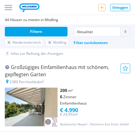
Einloggen
44 Häuser zu mieten in Mödling
Filtern
Niederösterreich
Mödling
Filter zurücksetzen
Infos zur Reihung der Anzeigen
Großzügiges Einfamilienhaus mit schönem,
gepflegten Garten
2380 Perchtoldsdorf
200
m²
6
Zimmer
Einfamilienhaus
€ 4.990
€ 24,95/m²
Realkanzlei Mayerl - Pächterin Eva Krulis GmbH