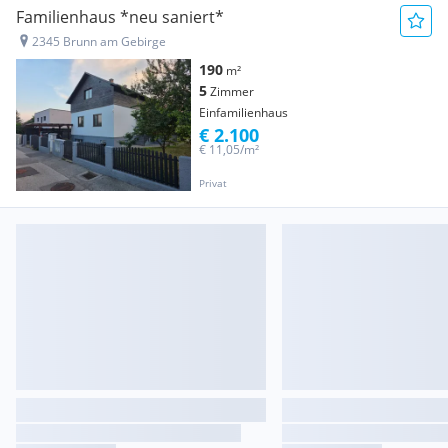
Familienhaus *neu saniert*
2345 Brunn am Gebirge
190
m²
5
Zimmer
Einfamilienhaus
€ 2.100
€ 11,05/m²
Privat