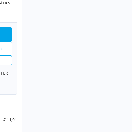
trie-
n
TER
€ 11,91