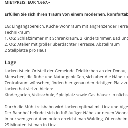
MIETPREIS: EUR 1.667,–
Erfüllen Sie sich Ihren Traum von einem modernen, komforta
EG: Eingangsbereich, Küche-Wohnraum mit angrenzender Terras
Technikraum
1. OG: Schlafzimmer mit Schrankraum, 2 Kinderzimmer, Bad u
2. OG: Atelier mit großer überdachter Terrasse, Abstellraum
2 Stellplätze pro Haus
Lage
Schlüsselfertige Ausführung!
Lacken ist ein Ortsteil der Gemeinde Feldkirchen an der Donau,
Vermietung ohne Möbel und Einrichtung. Irrtümer und Fehler v
Menschen, die Ruhe und Natur genießen, sich aber die Nähe z
Zentralraum wünschen, finden hier genau den richtigen Platz 
Lacken hat viel zu bieten:
Kindergarten, Volksschule, Spielplatz sowie Gasthäuser in näc
Durch die Mühlkreisbahn wird Lacken optimal mit Linz und Aig
Der Bahnhof befindet sich in fußläufiger Nähe zur neuen Wohn
In nur wenigen Autominuten erreicht man Walding, Ottensheim 
25 Minuten ist man in Linz.