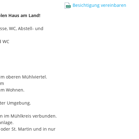
Besichtigung vereinbaren
blen Haus am Land!
se, WC, Abstell- und
nd WC
 im oberen Mühlviertel.
orbehalten.
um
zum Wohnen.
hster Umgebung.
en im Mühlkreis verbunden.
anlage.
oder St. Martin und in nur