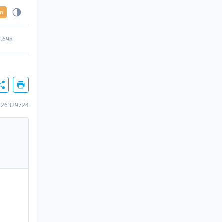
en
5.698
526329724