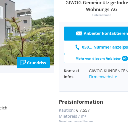
GIWOG Gemeinnützige Indus
Wohnungs-AG
Unternehmen
Anbieter kontaktieren
050... Nummer anzeige
Mehr von diesem Anbieter
90
Grundriss
Kontakt
GIWOG KUNDENCEN
Infos
Firmenwebsite
Preisinformation
eich
Kaution:
€ 7.557
Mietpreis / m²
Berechnet von willhaben