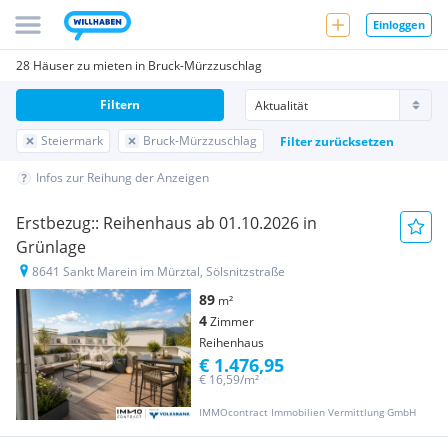
Einloggen
28 Häuser zu mieten in Bruck-Mürzzuschlag
Filtern
Steiermark
Bruck-Mürzzuschlag
Filter zurücksetzen
Infos zur Reihung der Anzeigen
Erstbezug:: Reihenhaus ab 01.10.2026 in
Grünlage
8641 Sankt Marein im Mürztal, Sölsnitzstraße
89
m²
4
Zimmer
Reihenhaus
€ 1.476,95
€ 16,59/m²
IMMOcontract Immobilien Vermittlung GmbH