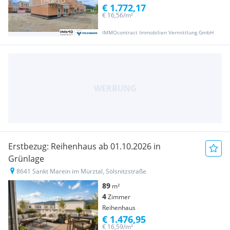
€ 1.772,17
€ 16,56/m²
IMMOcontract Immobilien Vermittlung GmbH
Erstbezug: Reihenhaus ab 01.10.2026 in
Grünlage
8641 Sankt Marein im Mürztal, Sölsnitzstraße
89
m²
4
Zimmer
Reihenhaus
€ 1.476,95
€ 16,59/m²