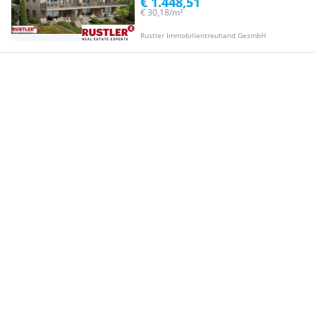
€ 1.448,51
€ 30,18/m²
Rustler Immobilientreuhand GesmbH