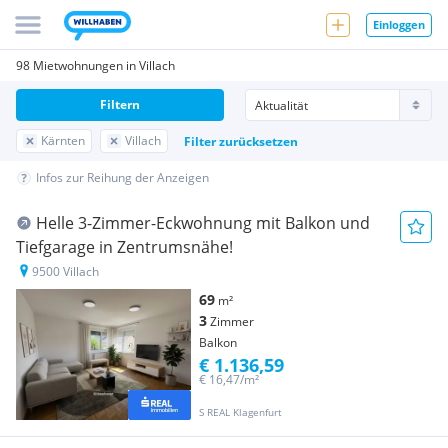
Einloggen
98 Mietwohnungen in Villach
Filtern
Kärnten
Villach
Filter zurücksetzen
Infos zur Reihung der Anzeigen
Helle 3-Zimmer-Eckwohnung mit Balkon und
Tiefgarage in Zentrumsnähe!
9500 Villach
69
m²
3
Zimmer
Balkon
€ 1.136,59
€ 16,47/m²
S REAL Klagenfurt