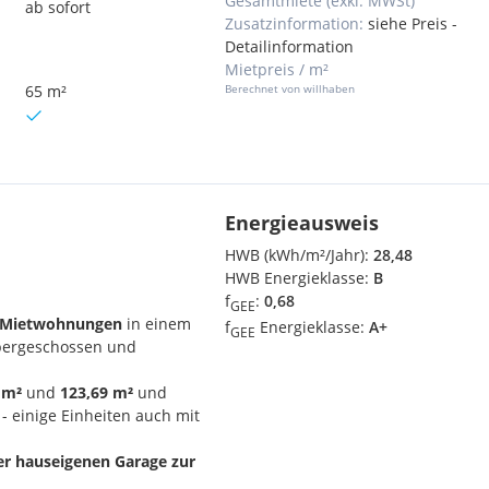
Gesamtmiete (exkl. MWSt)
ab sofort
Zusatzinformation:
siehe Preis -
Detailinformation
Mietpreis / m²
65 m²
Berechnet von willhaben
Energieausweis
HWB (kWh/m²/Jahr):
28,48
HWB Energieklasse:
B
f
:
0,68
GEE
te Mietwohnungen
in einem
f
Energieklasse:
A+
GEE
bergeschossen und
3 m²
und
123,69 m²
und
- einige Einheiten auch mit
der hauseigenen Garage zur