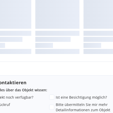
zur Verfügung welche
 zzgl. Betriebskosten und
tverständlich möglich.
bedarf (HWB) von 28,48
68.
 Naheverhältnis besteht
ontaktieren
ndes über das Objekt wissen:
jekt noch verfügbar?
Ist eine Besichtigung möglich?
er bereit.
ückruf
Bitte übermitteln Sie mir mehr
Detailinformationen zum Objekt
) und aufgrund unserer