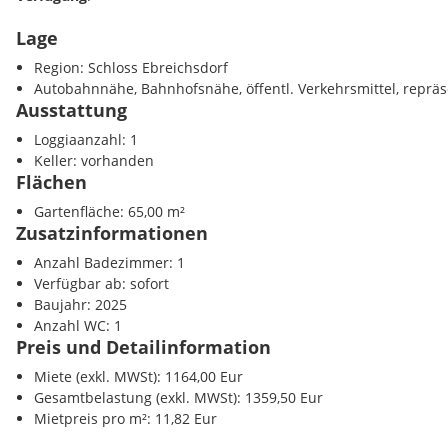
Lage
LAGE
Die Liegenschaft befindet sich
am Hauptplatz 16 in Ebreichsdo
Region: Schloss Ebreichsdorf
hervorragende Lage, die urbanen Komfort mit naturnahem Wohn
Autobahnnähe, Bahnhofsnähe, öffentl. Verkehrsmittel, repräs
unmittelbarer Umgebung stehen vielfältige Freizeit- und Erhol
Ausstattung
sowie zahlreiche Einkaufsmöglichkeiten für den täglichen Bedar
Loggiaanzahl: 1
gelungene Kombination aus zentraler Lage und ruhigem Wohnu
Keller: vorhanden
Immobilie besonders attraktiv.
Flächen
AUSSTATTUNG
Gartenfläche: 65,00 m²
- Vielseitiges Angebot an Wohnungstypen
Zusatzinformationen
- Freiflächen für jede Wohnung
Anzahl Badezimmer: 1
-
Küchen sind vollausgestattet
Verfügbar ab: sofort
- Großformatfliesen in Badezimmer/WC mit moderner Sanitärau
Baujahr: 2025
- Echtholz-Parkett
Anzahl WC: 1
- Fußbodenheizung
Preis und Detailinformation
-
Klimaanlagen im DG
- elektrische Außenjalousien
Miete (exkl. MWSt): 1164,00 Eur
Gesamtbelastung (exkl. MWSt): 1359,50 Eur
RAUMAUFTEILUNGEN
Mietpreis pro m²: 11,82 Eur
Die Wohnungen verfügen über Wohnflächen zwischen
ca. 67,8