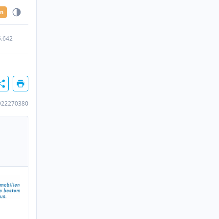
en
5.642
922270380