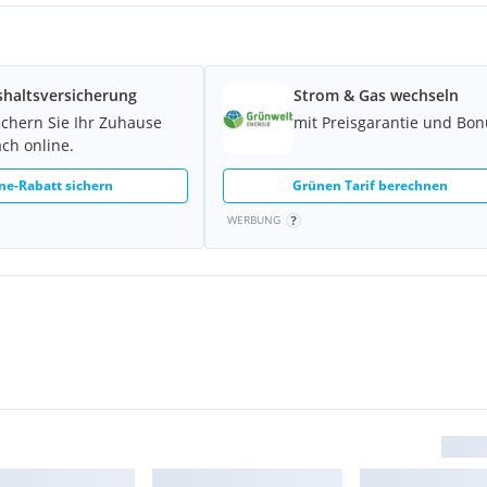
- einige Einheiten auch mit
arage anzumieten.
schen Nutzung zur
haltsversicherung
Strom & Gas wechseln
ichern Sie Ihr Zuhause
mit Preisgarantie und Bon
ach online.
e erfolgt mittels
Luft-
ne-Rabatt sichern
Grünen Tarif berechnen
WERBUNG
ns bei
.
Eine Kündigung seitens
altung einer dreimonatigen