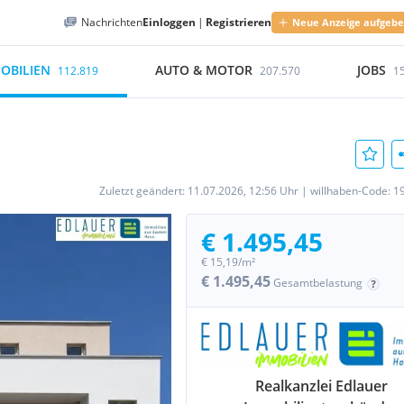
Nachrichten
Einloggen
|
Registrieren
Neue Anzeige aufgeb
OBILIEN
AUTO & MOTOR
JOBS
112.819
207.570
1
Zuletzt geändert:
11.07.2026, 12:56 Uhr
|
willhaben-Code:
1
€ 1.495,45
€ 15,19/m²
€ 1.495,45
Gesamtbelastung
Realkanzlei Edlauer