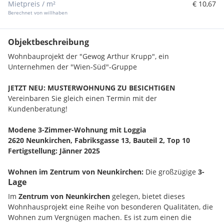
Mietpreis / m²
€ 10,67
Berechnet von willhaben
Objektbeschreibung
Wohnbauprojekt der "Gewog Arthur Krupp", ein
Unternehmen der "Wien-Süd"-Gruppe
JETZT NEU: MUSTERWOHNUNG ZU BESICHTIGEN
Vereinbaren Sie gleich einen Termin mit der
Kundenberatung!
Modene 3-Zimmer-Wohnung mit Loggia
2620 Neunkirchen, Fabriksgasse 13, Bauteil 2, Top 10
Fertigstellung: Jänner 2025
Wohnen im Zentrum von Neunkirchen:
Die großzügige
3-
Lage
Zimmer-Wohnung
mit ca. 79 m² (inkl. Loggia) ist ideal sowohl
für kleine Familien als auch für Paare geeignet. Sie bietet
Im
Zentrum von Neunkirchen
gelegen, bietet dieses
einen
großzügigen Wohn-Essbereich
(ca. 25 m²) mit Zugang
Wohnhausprojekt eine Reihe von besonderen Qualitäten, die
zur ca. 7 m² großen Loggia. Des Weiteren sorgen
zwei
Wohnen zum Vergnügen machen. Es ist zum einen die