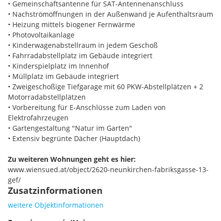
• Gemeinschaftsantenne für SAT-Antennenanschluss
eine biogene Fernwärme-Fußbodenheizung, Glasfaser-SAT-
• Nachströmöffnungen in der Außenwand je Aufenthaltsraum
Anschluss und Innenjalousien als Sicht- und Sonnenschutz.
• Heizung mittels biogener Fernwärme
Ein Kellerabteil je Wohnung sorgt für zusätzlichen Stauraum.
• Photovoltaikanlage
• Kinderwagenabstellraum in jedem Geschoß
Zu den
Gemeinschaftseinrichtungen
zählen ein
• Fahrradabstellplatz im Gebäude integriert
Kinderwagenabstellraum in jedem Geschoß, ein
• Kinderspielplatz im Innenhof
Fahrradabstellraum, ein Müllraum und ein Kinderspielplatz
• Müllplatz im Gebäude integriert
im Innenhof.
• Zweigeschoßige Tiefgarage mit 60 PKW-Abstellplätzen + 2
Motorradabstellplätzen
Nach den Plänen von
„Natur im Garten“
wurde bei dieser
• Vorbereitung für E-Anschlüsse zum Laden von
Wohnhausanlage ein
spezielles Grünraumkonzept
Elektrofahrzeugen
umgesetzt. Ergänzend dazu sind in Zusammenarbeit mit
• Gartengestaltung "Natur im Garten"
„GRÜNSTATTGRAU“ weitere Begrünungsmaßnahmen
• Extensiv begrünte Dächer (Hauptdach)
umgesetzt worden, die u.a. eine
extensive Dachbegrünung
und neue Bäume
umfassen, die als natürliche Klimaanlage in
Zu weiteren Wohnungen geht es hier:
der Allgemeinbegrünung wirken.
www.wiensued.at/object/2620-neunkirchen-fabriksgasse-13-
gef/
WEITERE HIGHLIGHTS:
Zusatzinformationen
• FIBER TO THE HOME (FTTH)
Die
„Gewog Arthur Krupp“
geht mit der Zeit – und das so
weitere Objektinformationen
schnell wie möglich. Deshalb sind alle Wohnungen mit