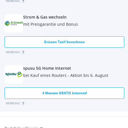
unmöbliert vermietet.
WERBUNG
ZU DEN KOSTEN:
Strom & Gas wechseln
Die
monatliche Miete
beläuft sich auf
ca. EUR 843,-
(inkl.
mit Preisgarantie und Bonus
Betriebskosten und Steuer). Der
Finanzierungsbeitrag
(Grundkostenanteil) beträgt
ca. EUR 20.188,-
.
Grünen Tarif berechnen
Die Kosten für einen
PKW-Stellplatz in der Tiefgarage
betragen ca. € 55,– pro Monat.
WERBUNG
KAUFOPTION:
Für diese Wohnung besteht eine Kaufoption gemäß § 15c
spusu 5G Home Internet
WGG, bei Interesse beraten wir Sie gerne!
bei Kauf eines Routers - Aktion bis 6. August
4 Monate GRATIS Internet!
WERBUNG