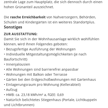
freundliche Zimmer
, die individuell als Arbeits-, Kinder- oder
zentrale Lage zum Hauptplatz, die sich dennoch durch einen
Schlafzimmer gestaltet werden können, für eine wohlige
hohen Grünanteil auszeichnet.
Wohnatmosphäre.
Mit dem praktischen
Abstellraum
ist auch
für genügend Stauraum gesorgt. Das gemütliche
Die
rasche Erreichbarkeit
von Nahversorgern, Behörden,
Badezimmer mit Badewanne
und das WC sind getrennt
Schulen und Kindergärten ist ein weiteres Standortplus.
begehbar und runden das Angebot ab. Die Wohnung
Sonstiges
befindet sich im ersten Stock dieser modernen
ZUR AUSSTATTUNG:
Wohnhausanlage und ist südwestlich ausgerichtet.
Damit Sie sich in der Wohnhausanlage wirklich wohlfühlen
können, wird Ihnen Folgendes geboten:
ATTRAKTIVES WOHNHAUSPROJEKT MIT TIEFGARAGE
• Bezugsfertige Ausführung der Wohnungen
Im
Zentrum von Neunkirchen
hat die „Gewog Arthur Krupp“
• Individuelle Mitgestaltungsmöglichkeiten (je nach
den zweiten Bauteil einer modernen Wohnhausanlage
Baufortschritt)
errichtet, der neben
29 geförderten Mietwohnungen
und 7
• Innenjalousien
Eigentumswohnungen auch eine
zweigeschoßige Tiefgarage
• Alle Wohnungen sind barrierefrei anpassbar
umfasst. Bei den Stellplätzen wurden Vorbereitungen zur
• Wohnungen mit Balkon oder Terrasse
einfachen Nachrüstung von E-Ladestationen getroffen.
• Gärten bei den Erdgeschoßwohnungen mit Gartenhaus
• Einlagerungsraum pro Wohnung (Kellerabteil)
Die attraktiven Mietwohnungen mit
zwei, drei oder vier
• Aufzug
Zimmern
haben einen Balkon, eine Terrasse oder einen
• HWB: ca. 23,18 kWh/m² a, fGEE: 0,69
Garten mit Gartenhaus im Erdgeschoß und sind über ein
• Natürlich belichtetes Stiegenhaus (Portale, Lichtkuppeln
natürlich belichtetes Stiegenhaus bzw. bequem mit dem
und Lichtbrunnen)
Aufzug zu erreichen. Die
hochwertige Ausstattung
umfasst