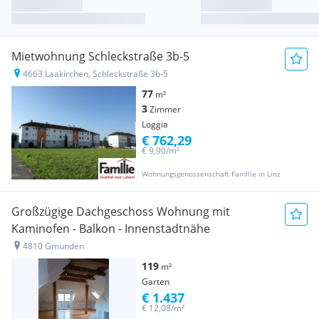
Mietwohnung Schleckstraße 3b-5
4663 Laakirchen, Schleckstraße 3b-5
77
m²
3
Zimmer
Loggia
€ 762,29
€ 9,90/m²
Wohnungsgenossenschaft Familie in Linz
Großzügige Dachgeschoss Wohnung mit
Kaminofen - Balkon - Innenstadtnähe
4810 Gmunden
119
m²
Garten
€ 1.437
€ 12,08/m²