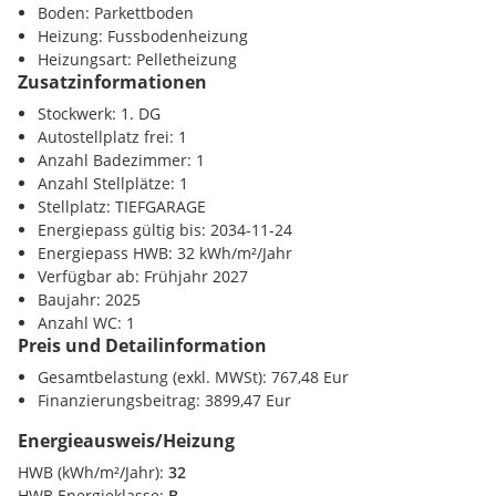
Bahnhof <1000m
Boden: Parkettboden
Gasthäuser, Konditorei, Ärzte fußläufig erreichbar sind.
Flughafen <1500m
Heizung: Fussbodenheizung
Heizungsart: Pelletheizung
Eine Bushaltestelle befindet sich ganz in der Nähe, ebenso ist
Sonstige
Zusatzinformationen
der neue Bahnhof Micheldorf, mit regelmäßigen
Bank <500m
Zugverbindungen in den oberösterreichischen Zentralraum
Stockwerk: 1. DG
Polizei <3000m
sowie Richtung Graz, in rd. 10 Minuten zu Fuß erreichbar.
Autostellplatz frei: 1
Post <3000m
Anzahl Badezimmer: 1
Für die Inanspruchnahme der Wohnbauförderung müssen
Anzahl Stellplätze: 1
die gesetzl. Vorrausetzungen erfüllt sein.
Stellplatz: TIEFGARAGE
Energiepass gültig bis: 2034-11-24
Die Schlüsselübergabe ist für das Frühjahr 2027 geplant.
Energiepass HWB: 32 kWh/m²/Jahr
Verfügbar ab: Frühjahr 2027
Bei der angegebenen Miete handelt es sich um Bruttokosten.
Baujahr: 2025
Diese beinhaltet die Miete, Betriebskosten, Miete
Anzahl WC: 1
Preis und Detailinformation
Tiefgaragenstellplatz sowie die BK-Tiefgaragenstellplatz inkl.
der anfallenden Steuer.
Gesamtbelastung (exkl. MWSt): 767,48 Eur
Finanzierungsbeitrag: 3899,47 Eur
Provisionsfrei für den Mieter
Energieausweis/Heizung
Unsere Angaben beziehen sich auf die Auskünfte des
HWB (kWh/m²/Jahr):
32
Eigentümers. Angebot freibleibend und vorbehaltlich Irrtum.
HWB Energieklasse:
B