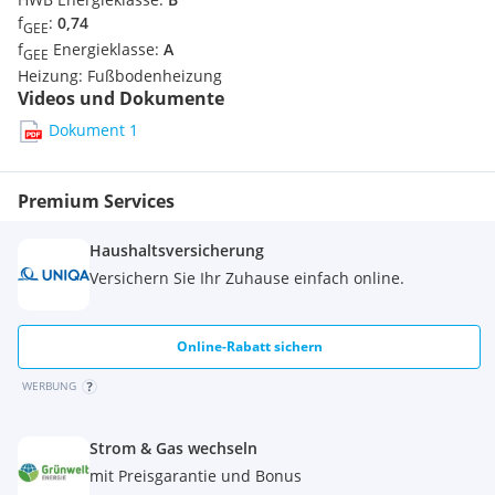
f
:
0,74
GEE
Bitte geben Sie uns bei Ihrer Anfrage Ihren vollständigen
f
Energieklasse:
A
GEE
Namen, sowie Ihre aktuelle Wohnadresse bekannt. Wir bitten
Heizung:
Fußbodenheizung
um Verständnis, dass wir nur Anfragen mit vollständigen
Videos und Dokumente
Angaben bearbeiten können.
Dokument 1
Wir weisen darauf hin, dass zwischen dem Vermittler und
dem zu vermittelnden Dritten ein familiäres oder
wirtschaftliches Naheverhältnis besteht.
Premium Services
Haushaltsversicherung
Versichern Sie Ihr Zuhause einfach online.
Online-Rabatt sichern
WERBUNG
Strom & Gas wechseln
mit Preisgarantie und Bonus