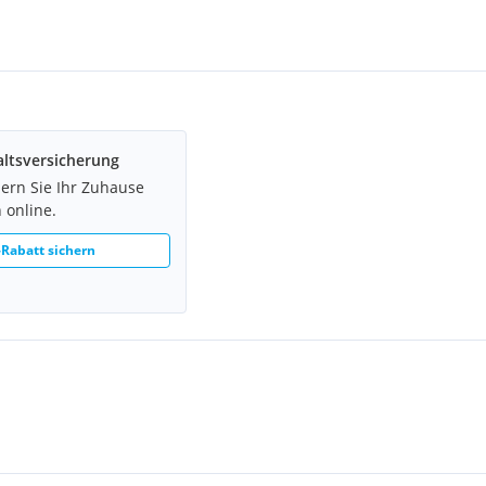
n wir uns auf Ihre
ltsversicherung
hern Sie Ihr Zuhause
 online.
Rabatt sichern