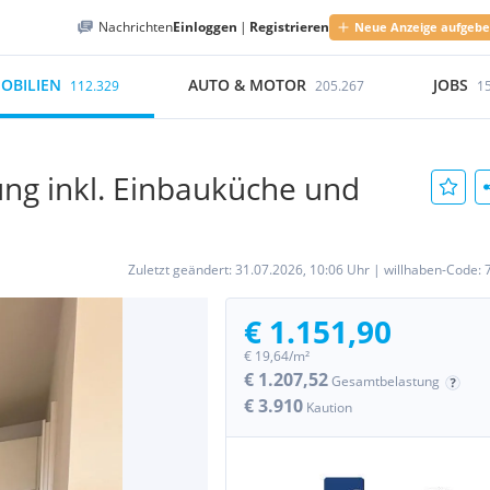
Nachrichten
Einloggen
|
Registrieren
Neue Anzeige aufgeb
OBILIEN
AUTO & MOTOR
JOBS
112.329
205.267
1
g inkl. Einbauküche und
Zuletzt geändert:
31.07.2026, 10:06 Uhr
|
willhaben-Code:
€ 1.151,90
€ 19,64/m²
€ 1.207,52
Gesamtbelastung
€ 3.910
Kaution