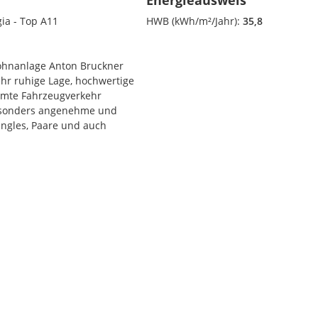
Energieausweis
ia - Top A11
HWB (kWh/m²/Jahr):
35,8
ohnanlage Anton Bruckner
hr ruhige Lage, hochwertige
samte Fahrzeugverkehr
 besonders angenehme und
ingles, Paare und auch