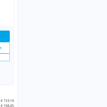
n
€ 153,14
€ 168,45