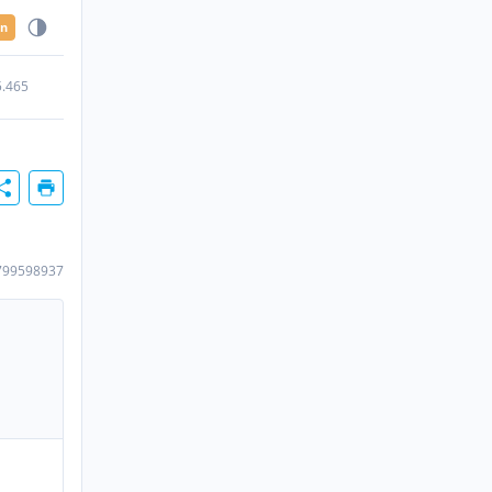
en
5.465
799598937