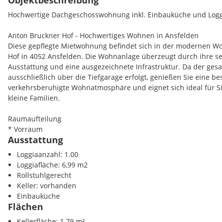
Objektbeschreibung
Hochwertige Dachgeschosswohnung inkl. Einbauküche und Logg
Anton Bruckner Hof - Hochwertiges Wohnen in Ansfelden
Diese gepflegte Mietwohnung befindet sich in der modernen W
Hof in 4052 Ansfelden. Die Wohnanlage überzeugt durch ihre se
Ausstattung und eine ausgezeichnete Infrastruktur. Da der ge
ausschließlich über die Tiefgarage erfolgt, genießen Sie eine
verkehrsberuhigte Wohnatmosphäre und eignet sich ideal für S
kleine Familien.
Raumaufteilung
* Vorraum
Ausstattung
* Wohn-Essbereich
* Moderne HAKA-Einbauküche
Loggiaanzahl: 1.00
* Schlafzimmer
Loggiafläche: 6,99 m2
* Badezimmer mit WC
Rollstuhlgerecht
* Abstellraum
Keller: vorhanden
* Loggia mit 6,99 m²
Einbauküche
Flächen
Zubehör
Kellerfläche: 1.79 m²