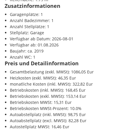
* Kellerabteil (ca. 1,79 m²)
Zusatzinformationen
* 1 Tiefgaragenabstellplatz
Garagenplätze: 1
Ausstattung
Anzahl Badezimmer: 1
* Moderne HAKA-Einbauküche
Anzahl Stellplätze: 1
* Fußbodenheizung mit Kühlfunktion
Stellplatz: Garage
* Hochwertiger Eichenparkettboden
Verfügbar ab Datum: 2026-08-01
* Feinsteinzeug in Küche, Bad und Vorraum
Verfügbar ab: 01.08.2026
* Integrierte Raffstores
Baujahr: ca. 2019
* Wohnraumlüftung
Anzahl WC: 1
* Loggia
Preis und Detailinformation
* Lift
Gesamtbelastung (exkl. MWSt): 1086,05 Eur
* Tiefgaragenabstellplatz
Heizkosten (exkl. MWSt): 46,35 Eur
* Kellerabteil
monatliche Kosten (inkl. MWSt): 322,82 Eur
Betriebskosten (inkl. MWSt): 168,45 Eur
Lage
Betriebskosten (exkl. MWSt): 153,14 Eur
Die Wohnung befindet sich in einer besonders ruhigen Wohnla
Betriebskosten MWSt: 15,31 Eur
Ansfelden, unweit des Anton-Bruckner-Centers. Großzügige Grü
Betriebskosten MWSt-Prozent: 10.0%
verkehrsfreier Innenhof sorgen für ein entspanntes Wohngefühl
Autoabstellplatz (inkl. MWSt): 98,75 Eur
Ärzte, Schulen sowie öffentliche Verkehrsmittel sind bequem err
Autoabstellplatz (excl. MWSt): 82,28 Eur
Wels und Steyr erreichen Sie in nur etwa 10 bis 20 Minuten.
Autostellplatz MWSt: 16,46 Eur