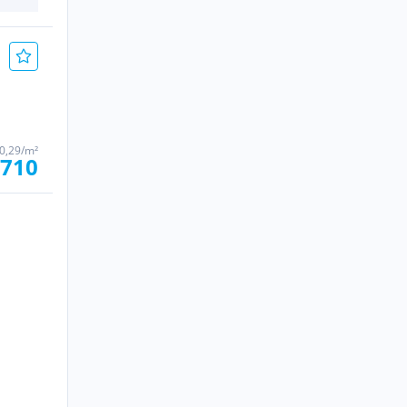
0,29/m²
 710