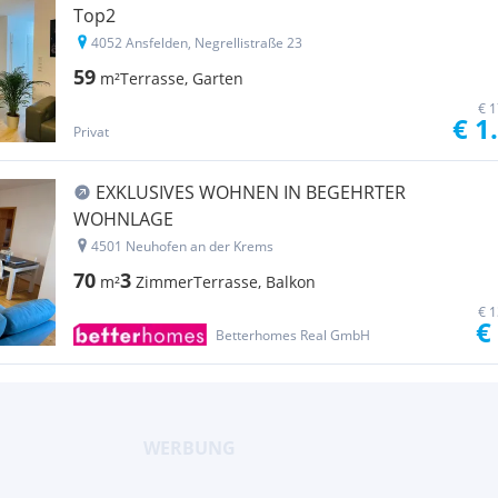
Top2
4052 Ansfelden, Negrellistraße 23
59
m²
Terrasse, Garten
€ 1
€ 1
Privat
EXKLUSIVES WOHNEN IN BEGEHRTER
WOHNLAGE
4501 Neuhofen an der Krems
70
3
m²
Zimmer
Terrasse, Balkon
€ 1
€
Betterhomes Real GmbH