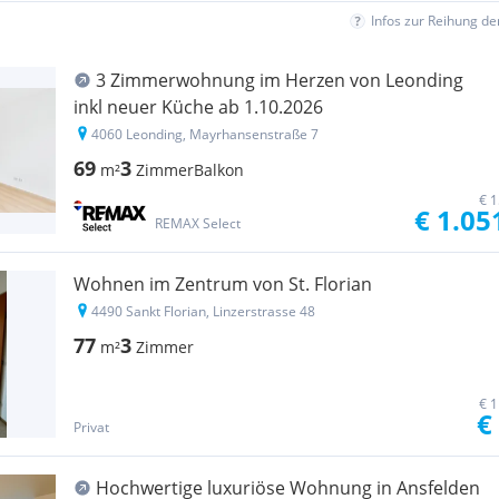
Infos zur Reihung d
3 Zimmerwohnung im Herzen von Leonding
inkl neuer Küche ab 1.10.2026
4060 Leonding, Mayrhansenstraße 7
69
3
m²
Zimmer
Balkon
€ 1
€ 1.05
REMAX Select
Wohnen im Zentrum von St. Florian
4490 Sankt Florian, Linzerstrasse 48
77
3
m²
Zimmer
€ 1
€
Privat
Hochwertige luxuriöse Wohnung in Ansfelden