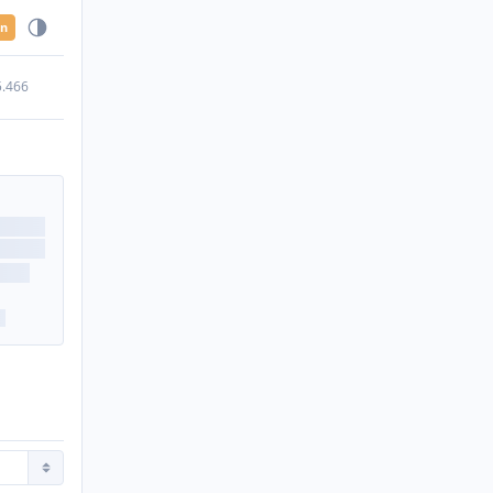
en
5.466