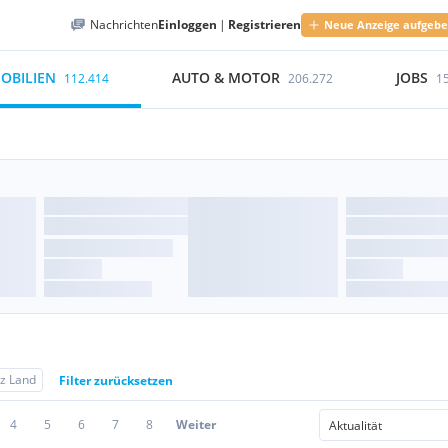
Nachrichten
Einloggen
|
Registrieren
Neue Anzeige aufgeb
OBILIEN
AUTO & MOTOR
JOBS
112.414
206.272
1
nz Land
Filter zurücksetzen
4
5
6
7
8
Weiter