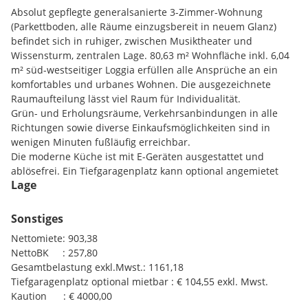
Absolut gepflegte generalsanierte 3-Zimmer-Wohnung
(Parkettboden, alle Räume einzugsbereit in neuem Glanz)
befindet sich in ruhiger, zwischen Musiktheater und
Wissensturm, zentralen Lage. 80,63 m² Wohnfläche inkl. 6,04
m² süd-westseitiger Loggia erfüllen alle Ansprüche an ein
komfortables und urbanes Wohnen. Die ausgezeichnete
Raumaufteilung lässt viel Raum für Individualität.
Grün- und Erholungsräume, Verkehrsanbindungen in alle
Richtungen sowie diverse Einkaufsmöglichkeiten sind in
wenigen Minuten fußläufig erreichbar.
Die moderne Küche ist mit E-Geräten ausgestattet und
ablösefrei. Ein Tiefgaragenplatz kann optional angemietet
Lage
werden.
Sonstiges
Nettomiete: 903,38
NettoBK : 257,80
Gesamtbelastung exkl.Mwst.: 1161,18
Tiefgaragenplatz optional mietbar : € 104,55 exkl. Mwst.
Kaution : € 4000,00