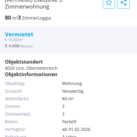
Zimmerwohnung
80
3
m²
Zimmer
Loggia
Vermietet
€ 16,00/m²
€ 4.000
Kaution
Objektstandort
4020 Linz, Oberösterreich
Objektinformationen
Objekttyp
Wohnung
Zustand
Neuwertig
Wohnfläche
80 m²
Zimmer
3
Stockwerk(e)
3
Böden
Parkett
Verfügbar
ab 01.02.2026
Befristung
3 Jahre