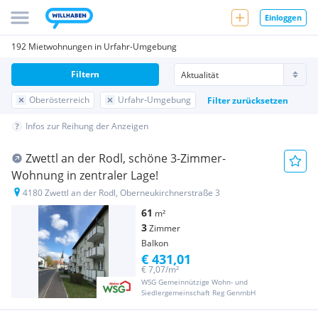
Einloggen
192 Mietwohnungen in Urfahr-Umgebung
Filtern
Oberösterreich
Urfahr-Umgebung
Filter zurücksetzen
Infos zur Reihung der Anzeigen
Zwettl an der Rodl, schöne 3-Zimmer-
Wohnung in zentraler Lage!
4180 Zwettl an der Rodl, Oberneukirchnerstraße 3
61
m²
3
Zimmer
Balkon
€ 431,01
€ 7,07/m²
WSG Gemeinnützige Wohn- und
Siedlergemeinschaft Reg GenmbH