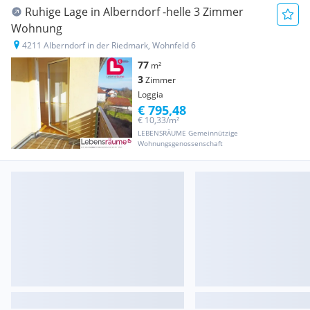
Ruhige Lage in Alberndorf -helle 3 Zimmer
Wohnung
4211 Alberndorf in der Riedmark, Wohnfeld 6
77
m²
3
Zimmer
Loggia
€ 795,48
€ 10,33/m²
LEBENSRÄUME Gemeinnützige
Wohnungsgenossenschaft