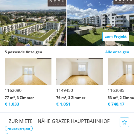
zum Projekt
5 passende Anzeigen
Alle anzeigen
1162080
1149450
1163085
77 m², 3 Zimmer
76 m², 3 Zimmer
53 m², 2 Zimm
€ 1.033
€ 1.051
€ 748,17
| ZUR MIETE | NÄHE GRAZER HAUPTBAHNHOF
Neubauprojekt