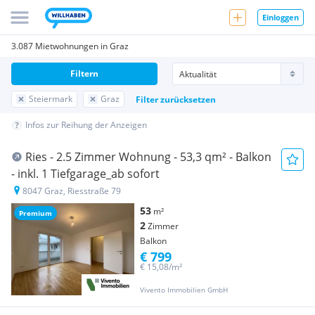
Einloggen
3.087 Mietwohnungen in Graz
Filtern
Steiermark
Graz
Filter zurücksetzen
Infos zur Reihung der Anzeigen
Ries - 2.5 Zimmer Wohnung - 53,3 qm² - Balkon
- inkl. 1 Tiefgarage_ab sofort
8047 Graz, Riesstraße 79
53
m²
Premium
2
Zimmer
Balkon
€ 799
€ 15,08/m²
Vivento Immobilien GmbH