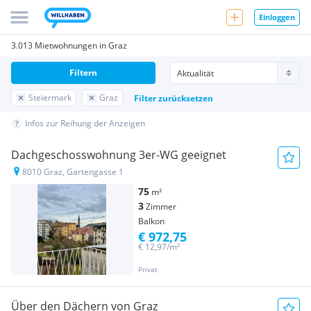
Einloggen
3.013 Mietwohnungen in Graz
Filtern
Steiermark
Graz
Filter zurücksetzen
Infos zur Reihung der Anzeigen
Dachgeschosswohnung 3er-WG geeignet
8010 Graz, Gartengasse 1
75
m²
3
Zimmer
Balkon
€ 972,75
€ 12,97/m²
Privat
Über den Dächern von Graz