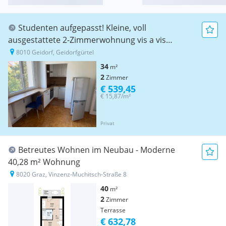
Studenten aufgepasst! Kleine, voll
ausgestattete 2-Zimmerwohnung vis a vis
ReSowi-Zentrum
8010 Geidorf, Geidorfgürtel
34
m²
2
Zimmer
€ 539,45
€ 15,87/m²
Privat
Betreutes Wohnen im Neubau - Moderne
40,28 m² Wohnung
8020 Graz, Vinzenz-Muchitsch-Straße 8
40
m²
2
Zimmer
Terrasse
€ 632,78