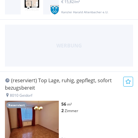
€ 15,82/m²
Kanzlei Harald Altenbacher e.U.
(reserviert) Top Lage, ruhig, gepflegt, sofort
bezugsbereit
8010 Geidorf
56
m²
Reserviert
2
Zimmer