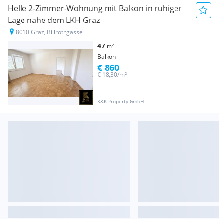
Helle 2-Zimmer-Wohnung mit Balkon in ruhiger
Lage nahe dem LKH Graz
8010 Graz, Billrothgasse
47
m²
Balkon
€ 860
€ 18,30/m²
K&K Property GmbH