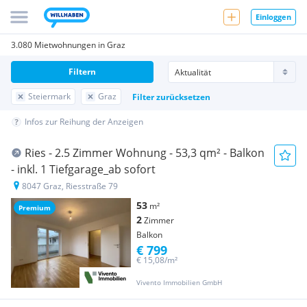
Einloggen
3.080 Mietwohnungen in Graz
Filtern
Steiermark
Graz
Filter zurücksetzen
Infos zur Reihung der Anzeigen
Ries - 2.5 Zimmer Wohnung - 53,3 qm² - Balkon
- inkl. 1 Tiefgarage_ab sofort
8047 Graz, Riesstraße 79
53
m²
Premium
2
Zimmer
Balkon
€ 799
€ 15,08/m²
Vivento Immobilien GmbH