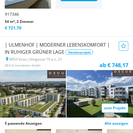
917346
54 m², 2 Zimmer
€ 721,70
| ULMENHOF | MODERNER LEBENSKOMFORT |
IN RUHIGER GRÜNER LAGE
Neubauprojekt
8053 Graz, Ulmgasse 19 a-c, 21
ab € 748,17
DECUS Immobilien GmbH
zum Projekt
5 passende Anzeigen
Alle anzeigen