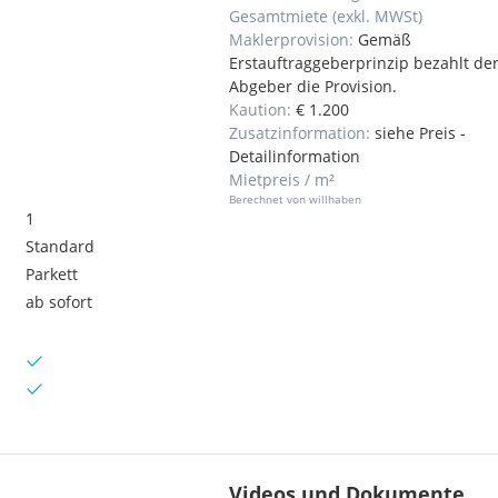
Gesamtmiete (exkl. MWSt)
Maklerprovision:
Gemäß
Erstauftraggeberprinzip bezahlt de
Abgeber die Provision.
Kaution:
€ 1.200
Zusatzinformation:
siehe Preis -
Detailinformation
Mietpreis / m²
Berechnet von willhaben
1
Standard
Parkett
ab sofort
Videos und Dokumente