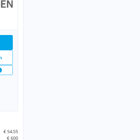
n
8
€ 54,55
€ 600