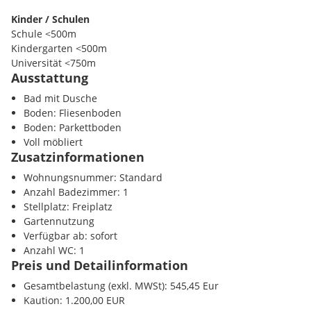
Begrünter Innenhof mit Tischtennisplatte
- zum Entspannen
Kinder / Schulen
Unser freundliches Welcome-Team steht Ihnen vom Einzug bis hi
Schule <500m
zur Seite.
Kindergarten <500m
Universität <750m
Ausstattung
Höhere Schule <1000m
Bad mit Dusche
Ihr neues Zuhause - Stilvolles Wohnen mit Komfort
Nahversorgung
Boden: Fliesenboden
Supermarkt <250m
Boden: Parkettboden
Unsere hellen und modern eingerichteten Studios bieten alles,
Bäckerei <1000m
Voll möbliert
Wohngefühl brauchen:
Einkaufszentrum <1000m
Zusatzinformationen
Komfortables Bett mit praktischem Stauraum
Wohnungsnummer: Standard
Verkehr
Einbauschrank und Bücherregal
Anzahl Badezimmer: 1
Autobahnanschluss <3750m
Schreibtisch für produktives Arbeiten
Stellplatz: Freiplatz
Bahnhof <1000m
Voll ausgestattete Küchenzeile für kulinarische Kreationen
Gartennutzung
Flughafen <7750m
Privates Badezimmer mit moderner Dusche
Verfügbar ab: sofort
Wählen Sie den Zimmertyp, der Ihren Bedürfnissen entspricht:
Anzahl WC: 1
Sonstige
Preis und Detailinformation
Bank <250m
Standard Studio
- ca. 18 m², voll ausgestattet
Post <750m
Gesamtbelastung (exkl. MWSt): 545,45 Eur
Deluxe Studio
- ca. 18,5 m² mit Balkon
Polizei <750m
Kaution: 1.200,00 EUR