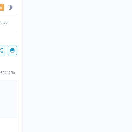
en
5.679
939212501