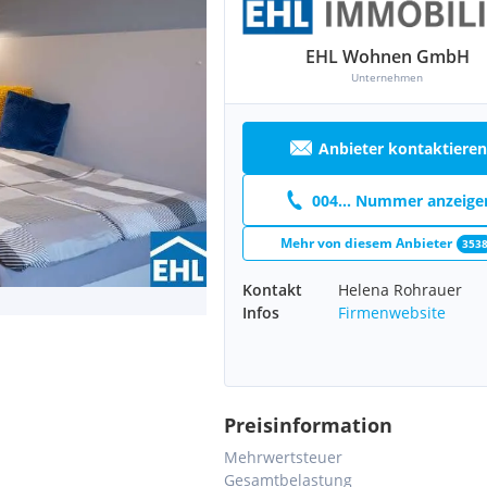
EHL Wohnen GmbH
Unternehmen
Anbieter kontaktieren
004... Nummer anzeige
Mehr von diesem Anbieter
353
Kontakt
Helena Rohrauer
Infos
Firmenwebsite
Preisinformation
Mehrwertsteuer
Gesamtbelastung