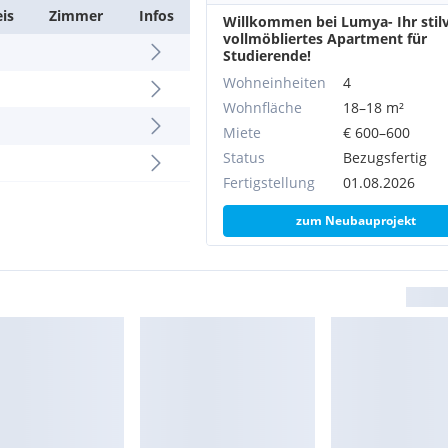
u vermittelnden Dritten ein
eis
Zimmer
Infos
Willkommen bei Lumya- Ihr stilv
vollmöbliertes Apartment für
Studierende!
mobilienwirtschaft üblichen
Wohneinheiten
4
mieter tätig ist.
Wohnfläche
18–18 m²
Miete
€ 600–600
Status
Bezugsfertig
Fertigstellung
01.08.2026
zum Neubauprojekt