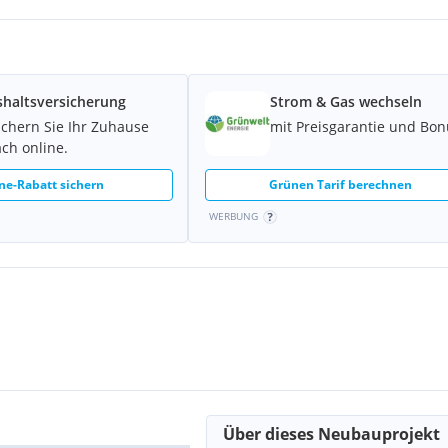
on 12 Monate. Die Mietdauer
haltsversicherung
Strom & Gas wechseln
ichern Sie Ihr Zuhause
mit Preisgarantie und Bon
ach online.
ne-Rabatt sichern
Grünen Tarif berechnen
WERBUNG
a!
eis wurde vom Eigentümer
nde Vorlagepflicht, sowie
ilt zumindest eine dem Alter
z als vereinbart. Wir
Energieeffizienz der
Über dieses Neubauprojekt