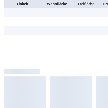
Wir weisen darauf hin, dass zwischen dem Vermittler und dem z
Einheit
Wohn­fläche
Frei­fläche
Pr
familiäres oder wirtschaftliches Naheverhältnis besteht.
Der Immobilienmakler erklärt, dass er - entgegen dem in der Im
Geschäftsgebrauch des Doppelmaklers - einseitig nur für den Ver