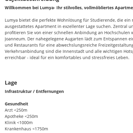
Willkommen bei Lumya- Ihr stilvolles, vollmöbliertes Apartme
Lumya bietet die perfekte Wohnlösung für Studierende, die ein 
ausgestattetes Apartment in exzellenter Lage suchen. Zentral 
profitieren Sie von einer schnellen Anbindung an Hochschulen 
Joanneum. Der nahegelegene Augarten lädt zum Entspannen ein
und Restaurants für eine abwechslungsreiche Freizeitgestaltun
Verkehrsanbindung sind die Innenstadt und alle wichtigen Ho
erreichbar - ideal für ein komfortables und stressfreies Leben.
Lage
Lumya ist nicht nur ein Zuhause, sondern ein Ort der Begegnu
Unsere Gemeinschaftsbereiche bieten zahlreiche Annehmlichke
Infrastruktur / Entfernungen
Großzügige Gemeinschaftsküche
- perfekt für gesellige Ko
Gesundheit
Moderne Coworking-Spaces
- für produktives Arbeiten und
Arzt <250m
Atmosphäre
Apotheke <250m
Fitnessbereich, Yoga- und Tanzstudio
- für einen aktiven Leb
Klinik <1000m
Kinosaal und Game Room
- für entspannte Abende und gese
Krankenhaus <1750m
Wäscheraum
- für zusätzlichen Komfort