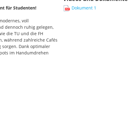
nt für Studenten!
Dokument 1
modernes, voll
und dennoch ruhig gelegen,
wie die TU und die FH
, während zahlreiche Cafés
g sorgen. Dank optimaler
tspots im Handumdrehen
ng und des Wohlfühlens.
iten:
chabende
 Lernen in angenehmer
ensstil
llige Stunden