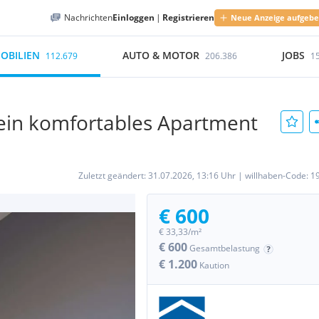
Nachrichten
Einloggen
|
Registrieren
Neue Anzeige aufgeb
OBILIEN
AUTO & MOTOR
JOBS
112.679
206.386
1
in komfortables Apartment
Zuletzt geändert:
31.07.2026, 13:16 Uhr
|
willhaben-Code:
1
€ 600
€ 33,33/m²
€ 600
Gesamtbelastung
€ 1.200
Kaution