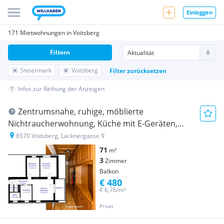
Einloggen
171 Mietwohnungen in Voitsberg
Filtern
Steiermark
Voitsberg
Filter zurücksetzen
Infos zur Reihung der Anzeigen
Zentrumsnahe, ruhige, möblierte
Nichtraucherwohnung, Küche mit E-Geräten,
schöne Aussicht!
8570 Voitsberg, Lacknergasse 9
71
m²
3
Zimmer
Balkon
€ 480
€ 6,76/m²
Privat