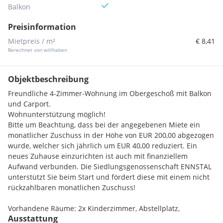
Balkon
Preisinformation
Mietpreis / m²
€ 8,41
Berechnet von willhaben
Objektbeschreibung
Freundliche 4-Zimmer-Wohnung im Obergeschoß mit Balkon
und Carport.
Wohnunterstützung möglich!
Bitte um Beachtung, dass bei der angegebenen Miete ein
monatlicher Zuschuss in der Höhe von EUR 200,00 abgezogen
wurde, welcher sich jährlich um EUR 40,00 reduziert. Ein
neues Zuhause einzurichten ist auch mit finanziellem
Aufwand verbunden. Die Siedlungsgenossenschaft ENNSTAL
unterstützt Sie beim Start und fördert diese mit einem nicht
rückzahlbaren monatlichen Zuschuss!
Vorhandene Räume: 2x Kinderzimmer, Abstellplatz,
Ausstattung
Abstellraum, Bad, Balkon, Kellerabteil, Küche, Schlafzimmer,