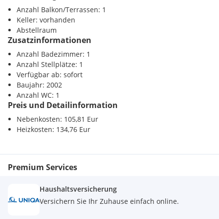
Vorraum, WC, Wohn/Esszimmer
Anzahl Balkon/Terrassen: 1
Keller: vorhanden
Anzahlung: EUR 2667.36
Abstellraum
Zusatzinformationen
Zuschuss: EUR 200.00
Anzahl Badezimmer: 1
Anzahl Stellplätze: 1
Verfügbar ab: sofort
Baujahr: 2002
Anzahl WC: 1
Preis und Detailinformation
Nebenkosten: 105,81 Eur
Heizkosten: 134,76 Eur
Premium Services
Haushaltsversicherung
Versichern Sie Ihr Zuhause einfach online.