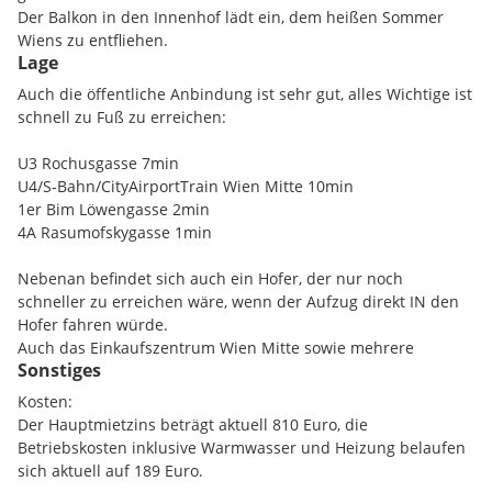
Der Balkon in den Innenhof lädt ein, dem heißen Sommer
Wiens zu entfliehen.
Lage
Badezimmer und WC sind getrennt voneinander.
Auch gibt es eine Gegensprechanlage mit Kamera und einen
Auch die öffentliche Anbindung ist sehr gut, alles Wichtige ist
Aufzug.
schnell zu Fuß zu erreichen:
Zusätzlich zur Wohnung sind ein Kellerabteil sowie ein
Fahrradkeller und eine Waschküche mit Waschmaschine und
U3 Rochusgasse 7min
Trockner vorhanden.
U4/S-Bahn/CityAirportTrain Wien Mitte 10min
1er Bim Löwengasse 2min
4A Rasumofskygasse 1min
Nebenan befindet sich auch ein Hofer, der nur noch
schneller zu erreichen wäre, wenn der Aufzug direkt IN den
Hofer fahren würde.
Auch das Einkaufszentrum Wien Mitte sowie mehrere
Sonstiges
Bäckereien und der Rochusmarkt sind in der Nähe.
Kosten:
Und als abschließendes Highlight:
Der Hauptmietzins beträgt aktuell 810 Euro, die
Der Prater ist 2 Haltestellen mit der Bim oder zu Fuß in 10min
Betriebskosten inklusive Warmwasser und Heizung belaufen
einmal über die Rotundenbrücke erreichbar.
sich aktuell auf 189 Euro.