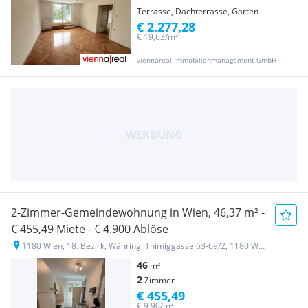
Terrasse, Dachterrasse, Garten
€ 2.277,28
€ 19,63/m²
viennareal Immobilienmanagement GmbH
2-Zimmer-Gemeindewohnung in Wien, 46,37 m² -
€ 455,49 Miete - € 4.900 Ablöse
1180 Wien, 18. Bezirk, Währing, Thimiggasse 63-69/2, 1180 Wien, Österreich
46
m²
2
Zimmer
€ 455,49
€ 9,90/m²