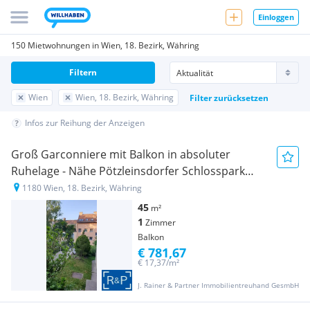
Einloggen
150 Mietwohnungen in Wien, 18. Bezirk, Währing
Filtern
Wien
Wien, 18. Bezirk, Währing
Filter zurücksetzen
Infos zur Reihung der Anzeigen
Groß Garconniere mit Balkon in absoluter
Ruhelage - Nähe Pötzleinsdorfer Schlosspark
und Türkenschanzpark
1180 Wien, 18. Bezirk, Währing
45
m²
1
Zimmer
Balkon
€ 781,67
€ 17,37/m²
J. Rainer & Partner Immobilientreuhand GesmbH