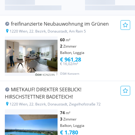
freifinanzierte Neubauwohnung im Grünen
1220 Wien, 22. Bezirk, Donaustadt, Am Rain 5
60
m²
2
Zimmer
Balkon, Loggia
€ 961,28
€ 16,02/m²
ÖSW Konzern
MIETKAUF! DIREKTER SEEBLICK!
HIRSCHSTETTNER BADETEICH!
1220 Wien, 22. Bezirk, Donaustadt, Ziegelhofstraße 72
74
m²
3
Zimmer
Balkon, Loggia
€ 1.780