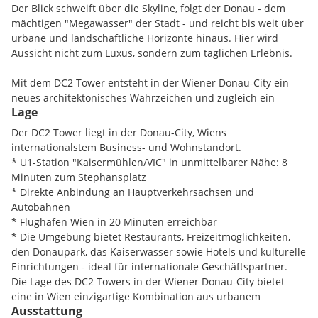
Der Blick schweift über die Skyline, folgt der Donau - dem
mächtigen "Megawasser" der Stadt - und reicht bis weit über
urbane und landschaftliche Horizonte hinaus. Hier wird
Aussicht nicht zum Luxus, sondern zum täglichen Erlebnis.
Mit dem DC2 Tower entsteht in der Wiener Donau-City ein
neues architektonisches Wahrzeichen und zugleich ein
Lage
Meilenstein für nachhaltiges Hochhauswohnen in Europa.
Entworfen vom international renommierten Architekten
Der DC2 Tower liegt in der Donau-City, Wiens
Dominique Perrault, vereint der 175 Meter hohe Turm
internationalstem Business- und Wohnstandort.
visionäre Architektur, zukunftsweisende Energiekonzepte und
* U1-Station "Kaisermühlen/VIC" in unmittelbarer Nähe: 8
exklusives Wohnen auf bislang unerreichter Höhe.
Minuten zum Stephansplatz
* Direkte Anbindung an Hauptverkehrsachsen und
Der DC2 Tower zählt mit 52 Stockwerken und 314
Autobahnen
hochwertigen Wohnungen ab dem 32. Obergeschoß zu den
* Flughafen Wien in 20 Minuten erreichbar
spektakulärsten Wohnprojekten des Landes. Die
* Die Umgebung bietet Restaurants, Freizeitmöglichkeiten,
Wohnungsgrößen von ca. 30 bis 260 Quadratmetern bieten
den Donaupark, das Kaiserwasser sowie Hotels und kulturelle
ein bewusst vielfältiges Angebot - von intelligent geplanten
Einrichtungen - ideal für internationale Geschäftspartner.
Einzimmerstudios über komfortable Familienwohnungen bis
Die Lage des DC2 Towers in der Wiener Donau-City bietet
hin zu großzügigen Fünfzimmer-Maisonettewohnungen. Jede
eine in Wien einzigartige Kombination aus urbanem
Einheit überzeugt durch durchdachte Grundrisse, hohe
Ausstattung
Business-Umfeld und großflächigen Erholungsräumen. Kaum