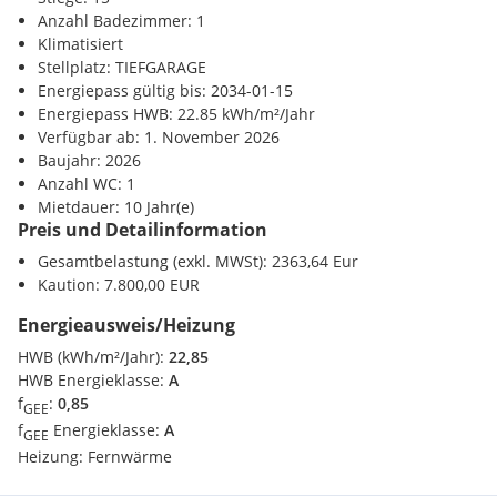
Supermarkt <500m
Das Projekt im Überblick
Anzahl Badezimmer: 1
Bäckerei <500m
Star Architekt: Dominique Perrault
Klimatisiert
Einkaufszentrum <2000m
Höhe: 175 Meter
Stellplatz: TIEFGARAGE
Stockwerke: 52
Energiepass gültig bis: 2034-01-15
Verkehr
Mietwohnungen: 314 (ab dem 32. Obergeschoß)
Energiepass HWB: 22.85 kWh/m²/Jahr
U-Bahn <500m
Wohnungsgrößen: ca. 30 m² bis 260 m²
Verfügbar ab: 1. November 2026
Bahnhof <500m
Höchstes Dachgeschoß Österreichs
Baujahr: 2026
Autobahnanschluss <500m
Garage im Haus mit E-Ladestationen
Anzahl WC: 1
Freiflächen für jede Wohneinheit
Mietdauer: 10 Jahr(e)
Sonstige
Preis und Detailinformation
Restaurants, Grünflächen und Freizeitangebote im
Bank <500m
Gebäude
Post <500m
Gesamtbelastung (exkl. MWSt): 2363,64 Eur
Polizei <500m
Kaution: 7.800,00 EUR
Ausstattungshighlights
Energieausweis/Heizung
Erste Photovoltaikfassade Österreichs
HWB (kWh/m²/Jahr):
22,85
Erstes Hochhaus Europas mit PV-Elementen über die
HWB Energieklasse:
A
gesamte Gebäudehöhe
f
:
0,85
GEE
Lichtdurchlässige PV-Paneele für natürliches Tageslicht
f
Energieklasse:
A
GEE
Gründächer auf allen Flachdächern
Heizung:
Fernwärme
Vollständig begrünte Plaza im Erdgeschoß
Bewässerung der Allgemeinflächen mit Regenwasser