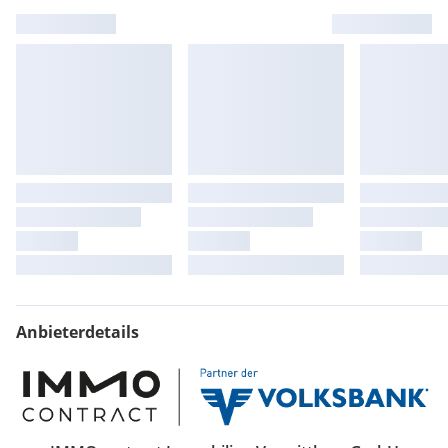
Wir weisen darauf hin, dass zwischen dem Vermittler und
dem zu vermittelnden Dritten ein familiäres oder
wirtschaftliches Naheverhältnis besteht.
Der Immobilienmakler erklärt, dass er - entgegen dem in der
Immobilienwirtschaft üblichen Geschäftsgebrauch des
Doppelmaklers - einseitig nur für den Vermieter tätig ist.
Finden Sie noch mehr attraktive Liegenschaften
auf
www.IMMOcontract.at
IMMO einen Besuch wert.
Anbieterdetails