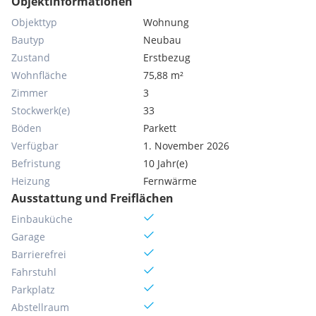
Objektinformationen
Objekttyp
Wohnung
Bautyp
Neubau
Zustand
Erstbezug
Wohnfläche
75,88 m²
Zimmer
3
Stockwerk(e)
33
Böden
Parkett
Verfügbar
1. November 2026
Befristung
10 Jahr(e)
Heizung
Fernwärme
Ausstattung und Freiflächen
Einbauküche
Garage
Barrierefrei
Fahrstuhl
Parkplatz
Abstellraum