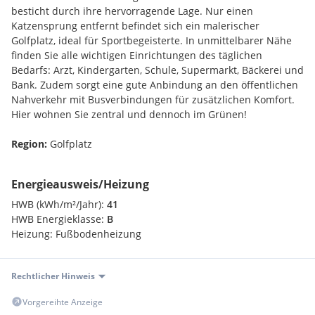
besticht durch ihre hervorragende Lage. Nur einen
Katzensprung entfernt befindet sich ein malerischer
Golfplatz, ideal für Sportbegeisterte. In unmittelbarer Nähe
finden Sie alle wichtigen Einrichtungen des täglichen
Bedarfs: Arzt, Kindergarten, Schule, Supermarkt, Bäckerei und
Bank. Zudem sorgt eine gute Anbindung an den öffentlichen
Nahverkehr mit Busverbindungen für zusätzlichen Komfort.
Hier wohnen Sie zentral und dennoch im Grünen!
Region:
Golfplatz
Energieausweis/Heizung
Infrastruktur / Entfernungen
HWB (kWh/m²/Jahr):
41
Gesundheit
HWB Energieklasse:
B
Arzt <550m
Heizung:
Fußbodenheizung
Apotheke <4275m
Klinik <4550m
Rechtlicher Hinweis
Kinder / Schulen
Vorgereihte Anzeige
Kindergarten <550m