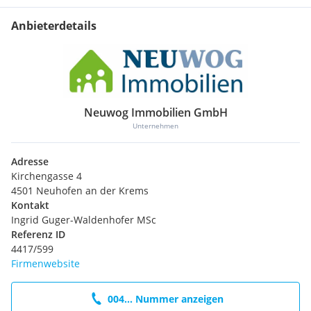
Schule <700m
Anbieterdetails
Nahversorgung
Supermarkt <425m
Bäckerei <425m
Verkehr
Autobahnanschluss <5200m
Neuwog Immobilien GmbH
Bahnhof <1200m
Unternehmen
Sonstige
Adresse
Bank <400m
Kirchengasse 4
Post <4850m
4501 Neuhofen an der Krems
Polizei <4150m
Kontakt
Ingrid Guger-Waldenhofer MSc
Referenz ID
4417/599
Firmenwebsite
004... Nummer anzeigen