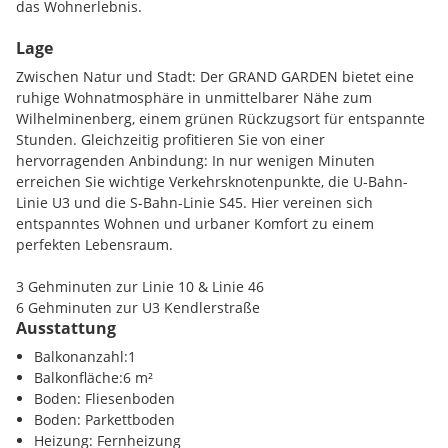
das Wohnerlebnis.
Lage
Ein Gemeinschaftsgarten in absoluter Innenhof-Ruhelage
bietet Möglichkeiten für Urban Gardening. Dieses
Zwischen Natur und Stadt: Der GRAND GARDEN bietet eine
Wohnprojekt hat bereits das Vorzertifikat der DGNB in Gold
ruhige Wohnatmosphäre in unmittelbarer Nähe zum
(Deutsche Gesellschaft für Nachhaltiges Bauen) erhalten. Die
Wilhelminenberg, einem grünen Rückzugsort für entspannte
Immobilie bietet nicht nur niedrigere Energiekosten sowie
Stunden. Gleichzeitig profitieren Sie von einer
einen reduzierten CO2-Fußabdruck, sondern auch hohe
hervorragenden Anbindung: In nur wenigen Minuten
Standards bei Luftqualität, Akustik und Lichtverhältnissen.
erreichen Sie wichtige Verkehrsknotenpunkte, die U-Bahn-
Die BewohnerInnen profitieren von der idealen Lage, nur
Linie U3 und die S-Bahn-Linie S45. Hier vereinen sich
wenige Gehminuten von den U3-Stationen "Ottakring" und
entspanntes Wohnen und urbaner Komfort zu einem
"Kendlerstraße" entfernt, die eine direkte Verbindung ins
perfekten Lebensraum.
Stadtzentrum ermöglichen.
3 Gehminuten zur Linie 10 & Linie 46
6 Gehminuten zur U3 Kendlerstraße
Ausstattung
7 Gehminuten zum Knotenpunkt Ottakring & S45
NATUR UND LEBENSQUALITÄT
9 Gehminuten zur Klinik Ottakring
Balkonanzahl:1
Das absolute Highlight des Wohnprojekts GRAND GARDEN ist
9 Fahrminuten zum Wilhelminenberg
Balkonfläche:6 m²
die rund 1.000 m² große Innenhof-Ruheoase - ein
15 Fahrminuten zum Westbahnhof & Mariahilfer Straße
Boden: Fliesenboden
einzigartiger Rückzugsort für alle Generationen. Hier trifft
29 Fahrminuten zum AKH
Boden: Parkettboden
Natur auf urbanes Wohnen und schafft eine
Heizung: Fernheizung
außergewöhnliche Lebensqualität.